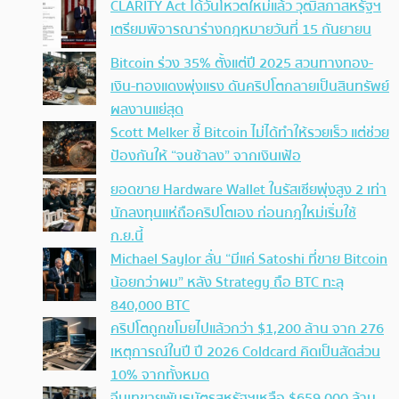
CLARITY Act ได้วันโหวตใหม่แล้ว วุฒิสภาสหรัฐฯ
เตรียมพิจารณาร่างกฎหมายวันที่ 15 กันยายน
Bitcoin ร่วง 35% ตั้งแต่ปี 2025 สวนทางทอง-
เงิน-ทองแดงพุ่งแรง ดันคริปโตกลายเป็นสินทรัพย์
ผลงานแย่สุด
Scott Melker ชี้ Bitcoin ไม่ได้ทำให้รวยเร็ว แต่ช่วย
ป้องกันให้ “จนช้าลง” จากเงินเฟ้อ
ยอดขาย Hardware Wallet ในรัสเซียพุ่งสูง 2 เท่า
นักลงทุนแห่ถือคริปโตเอง ก่อนกฎใหม่เริ่มใช้
ก.ย.นี้
Michael Saylor ลั่น “มีแค่ Satoshi ที่ขาย Bitcoin
น้อยกว่าผม” หลัง Strategy ถือ BTC ทะลุ
840,000 BTC
คริปโตถูกขโมยไปแล้วกว่า $1,200 ล้าน จาก 276
เหตุการณ์ในปี ปี 2026 Coldcard คิดเป็นสัดส่วน
10% จากทั้งหมด
จีนเทขายพันธบัตรสหรัฐฯเหลือ $659,000 ล้าน