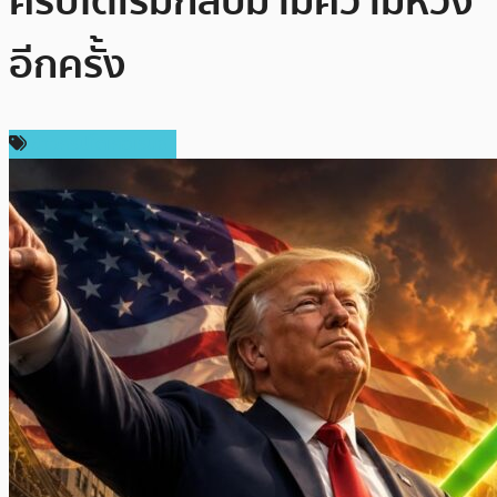
คริปโตเริ่มกลับมามีความหวัง
อีกครั้ง
ข่าวคริปโตเคอเรนซี่