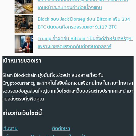
เดินหน้าสะสมทองคำต่อเนื่องแทน
Block ของ Jack Dorsey ช้อน Bitcoin เพิ่ม 234
BTC ดันยอดถือครองรวมแตะ 9,117 BTC
Trump ย้ำจุดยืน Bitcoin “เป็นสิ่งดีสำหรับสหรัฐฯ”
เพราะช่วยลดแรงกดดันต่อเงินดอลลาร์
เป้าหมายของเรา
Siam Blockchain มุ่งมั่นที่จะช่วยนำเสนอสารเกี่ยวกับ
Cryptocurrency และเทคโนโลยีบล็อกเชนเพื่อคนไทย ในภาษาไทย เรา
รวบรวมข้อมูลส่วนใหญ่จากเว็บไซต์และเว็บบอร์ดต่างประเทศและนำมา
แปลส่งตรงถึงฟีดคุณ
เกี่ยวกับเว็บไซต์นี้
ทีมงาน
ติดต่อเรา