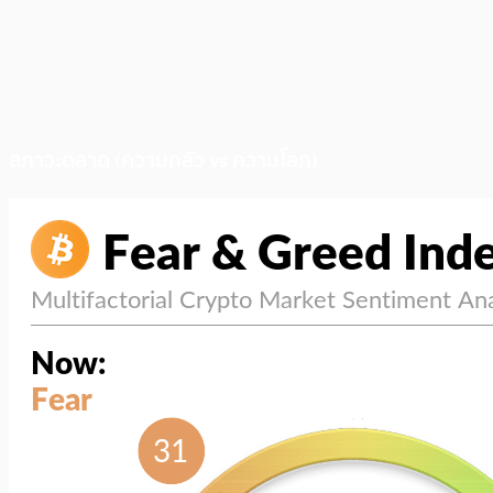
สภาวะตลาด (ความกลัว vs ความโลภ)