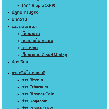
ราคา Ripple (XRP)
ปฏิทินเศรษฐกิจ
บทความ
รีวิวผลิตภัณฑ์
เว็บซื้อขาย
กระเป๋าเก็บเหรียญ
เครื่องขุด
เว็บขุดแบบ Cloud Mining
ห้องเรียน
ข่าวคริปโตเคอเรนซี่
ข่าว Bitcoin
ข่าว Ethereum
ข่าว Binance Coin
ข่าว Dogecoin
ข่าว Ripple (XRP)