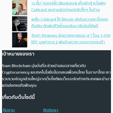
‘อ.ตั๊ม’ ถอดปลั้ก Blockclock เก็บเข้าตู้ หวั่นพิษ
Coldcard ลุกลามสู่อุปกรณ์คริปโทฯ ในบ้าน
เหยื่อ Coldcard ใช้ Bitcoin ส่งข้อความหาโจรขอ
คืนเงิน ตัดพ้อชีวิตโอนกลับมาสักนิดก็ยังดี
จับตา Strategy ส่อแววเทขายรอบ 4 ? โอน 1,030
BTC มูลค่าทะลุ 2 พันล้านบาท ออกจากกระเป๋า
เป้าหมายของเรา
Siam Blockchain มุ่งมั่นที่จะช่วยนำเสนอสารเกี่ยวกับ
Cryptocurrency และเทคโนโลยีบล็อกเชนเพื่อคนไทย ในภาษาไทย เรา
รวบรวมข้อมูลส่วนใหญ่จากเว็บไซต์และเว็บบอร์ดต่างประเทศและนำมา
แปลส่งตรงถึงฟีดคุณ
เกี่ยวกับเว็บไซต์นี้
ทีมงาน
ติดต่อเรา