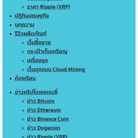
ราคา Ripple (XRP)
ปฏิทินเศรษฐกิจ
บทความ
รีวิวผลิตภัณฑ์
เว็บซื้อขาย
กระเป๋าเก็บเหรียญ
เครื่องขุด
เว็บขุดแบบ Cloud Mining
ห้องเรียน
ข่าวคริปโตเคอเรนซี่
ข่าว Bitcoin
ข่าว Ethereum
ข่าว Binance Coin
ข่าว Dogecoin
ข่าว Ripple (XRP)