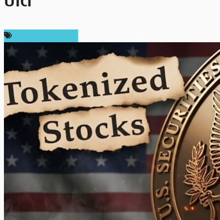
ปโต
ข่าวคริปโตเคอเรนซี่