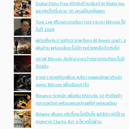
Dubai Duty Free เปิดรับชำระเงินด้วย Shiba Inu
และคริปโตอื่นรวม 30 สกุลเป็นครั้งแรก
Tom Lee เตือนควอนตัมอาจเจาะระบบ Bitcoin ได้
ในปี 2028
ผู้ก่อตั้งประกาศปิดฉากเหรียญ AI Agent มูลค่า 2
พันล้าน พร้อมลั่นจะไม่มีการช่วยเหลืออีกต่อไป
กราฟ Bitcoin ส่งสัญญาณว่าตลาดกระทิงจะไม่มี
อีกแล้ว
ชายชาวมิสซูรีถูกฟ้อง หลังวางแผนลักพาตัวนัก
ลงทุน Bitcoin เพื่อเรียกค่าไถ่
Binance รุกหนัก เพิ่มหุ้น bStocks 10 ตัวดังเข้า
ตลาดสปอต พร้อมแคมเปญฟรีค่าธรรมเนียม
Bitwise ฟันธง คริปโตจะไม่เป็นไร แม้สัปดาห์นี้ร่าง
กฎหมาย Clarity Act จะโหวตไม่ผ่าน