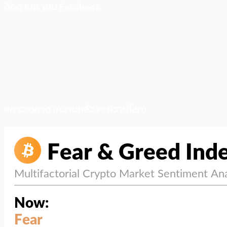
ติดตามเราบน Facebook
สภาวะตลาด (ความกลัว vs ความโลภ)