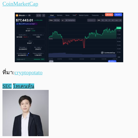
CoinMarketCap
ที่มา:
cryptopotato
SEC
โทเคนหุ้น