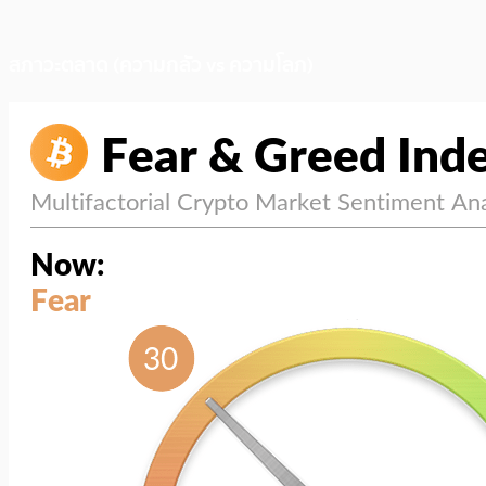
สภาวะตลาด (ความกลัว vs ความโลภ)