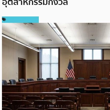
อุตสาหกรรมกังวล
กฎหมายและรัฐบาล