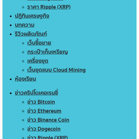
ราคา Ripple (XRP)
ปฏิทินเศรษฐกิจ
บทความ
รีวิวผลิตภัณฑ์
เว็บซื้อขาย
กระเป๋าเก็บเหรียญ
เครื่องขุด
เว็บขุดแบบ Cloud Mining
ห้องเรียน
ข่าวคริปโตเคอเรนซี่
ข่าว Bitcoin
ข่าว Ethereum
ข่าว Binance Coin
ข่าว Dogecoin
ข่าว Ripple (XRP)