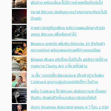
พันล้าน พร้อมลั่นจะไม่มีการช่วยเหลืออีกต่อไป
กราฟ Bitcoin ส่งสัญญาณว่าตลาดกระทิงจะไม่มี
อีกแล้ว
ชายชาวมิสซูรีถูกฟ้อง หลังวางแผนลักพาตัวนัก
ลงทุน Bitcoin เพื่อเรียกค่าไถ่
Binance รุกหนัก เพิ่มหุ้น bStocks 10 ตัวดังเข้า
ตลาดสปอต พร้อมแคมเปญฟรีค่าธรรมเนียม
Bitwise ฟันธง คริปโตจะไม่เป็นไร แม้สัปดาห์นี้ร่าง
กฎหมาย Clarity Act จะโหวตไม่ผ่าน
‘อ.ตั๊ม’ ถอดปลั้ก Blockclock เก็บเข้าตู้ หวั่นพิษ
Coldcard ลุกลามสู่อุปกรณ์คริปโทฯ ในบ้าน
เหยื่อ Coldcard ใช้ Bitcoin ส่งข้อความหาโจรขอ
คืนเงิน ตัดพ้อชีวิตโอนกลับมาสักนิดก็ยังดี
จับตา Strategy ส่อแววเทขายรอบ 4 ? โอน 1,030