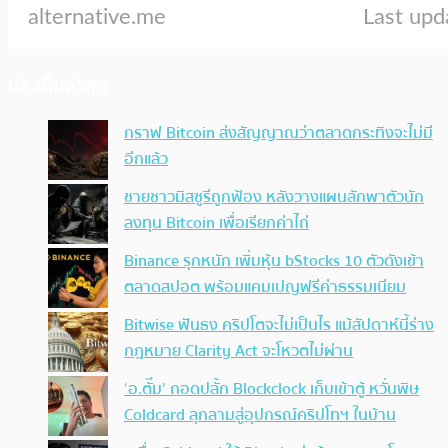
ประเด็นล่าสุด
กราฟ Bitcoin ส่งสัญญาณว่าตลาดกระทิงจะไม่มี
อีกแล้ว
ชายชาวมิสซูรีถูกฟ้อง หลังวางแผนลักพาตัวนัก
ลงทุน Bitcoin เพื่อเรียกค่าไถ่
Binance รุกหนัก เพิ่มหุ้น bStocks 10 ตัวดังเข้า
ตลาดสปอต พร้อมแคมเปญฟรีค่าธรรมเนียม
Bitwise ฟันธง คริปโตจะไม่เป็นไร แม้สัปดาห์นี้ร่าง
กฎหมาย Clarity Act จะโหวตไม่ผ่าน
‘อ.ตั๊ม’ ถอดปลั้ก Blockclock เก็บเข้าตู้ หวั่นพิษ
Coldcard ลุกลามสู่อุปกรณ์คริปโทฯ ในบ้าน