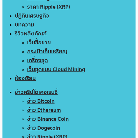
ราคา Ripple (XRP)
ปฏิทินเศรษฐกิจ
บทความ
รีวิวผลิตภัณฑ์
เว็บซื้อขาย
กระเป๋าเก็บเหรียญ
เครื่องขุด
เว็บขุดแบบ Cloud Mining
ห้องเรียน
ข่าวคริปโตเคอเรนซี่
ข่าว Bitcoin
ข่าว Ethereum
ข่าว Binance Coin
ข่าว Dogecoin
ข่าว Ripple (XRP)