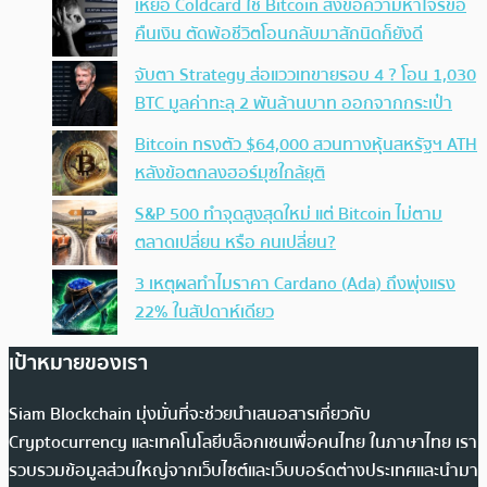
เหยื่อ Coldcard ใช้ Bitcoin ส่งข้อความหาโจรขอ
คืนเงิน ตัดพ้อชีวิตโอนกลับมาสักนิดก็ยังดี
จับตา Strategy ส่อแววเทขายรอบ 4 ? โอน 1,030
BTC มูลค่าทะลุ 2 พันล้านบาท ออกจากกระเป๋า
Bitcoin ทรงตัว $64,000 สวนทางหุ้นสหรัฐฯ ATH
หลังข้อตกลงฮอร์มุซใกล้ยุติ
S&P 500 ทำจุดสูงสุดใหม่ แต่ Bitcoin ไม่ตาม
ตลาดเปลี่ยน หรือ คนเปลี่ยน?
3 เหตุผลทำไมราคา Cardano (Ada) ถึงพุ่งแรง
22% ในสัปดาห์เดียว
เป้าหมายของเรา
Siam Blockchain มุ่งมั่นที่จะช่วยนำเสนอสารเกี่ยวกับ
Cryptocurrency และเทคโนโลยีบล็อกเชนเพื่อคนไทย ในภาษาไทย เรา
รวบรวมข้อมูลส่วนใหญ่จากเว็บไซต์และเว็บบอร์ดต่างประเทศและนำมา