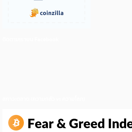
ติดตามเราบน Facebook
สภาวะตลาด (ความกลัว vs ความโลภ)