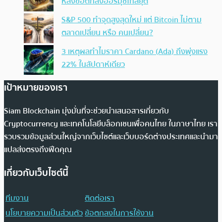
หลังข้อตกลงฮอร์มุซใกล้ยุติ
S&P 500 ทำจุดสูงสุดใหม่ แต่ Bitcoin ไม่ตาม
ตลาดเปลี่ยน หรือ คนเปลี่ยน?
3 เหตุผลทำไมราคา Cardano (Ada) ถึงพุ่งแรง
22% ในสัปดาห์เดียว
เป้าหมายของเรา
Siam Blockchain มุ่งมั่นที่จะช่วยนำเสนอสารเกี่ยวกับ
Cryptocurrency และเทคโนโลยีบล็อกเชนเพื่อคนไทย ในภาษาไทย เรา
รวบรวมข้อมูลส่วนใหญ่จากเว็บไซต์และเว็บบอร์ดต่างประเทศและนำมา
แปลส่งตรงถึงฟีดคุณ
เกี่ยวกับเว็บไซต์นี้
ทีมงาน
ติดต่อเรา
นโยบายความเป็นส่วนตัว
ข้อตกลงในการใช้งาน