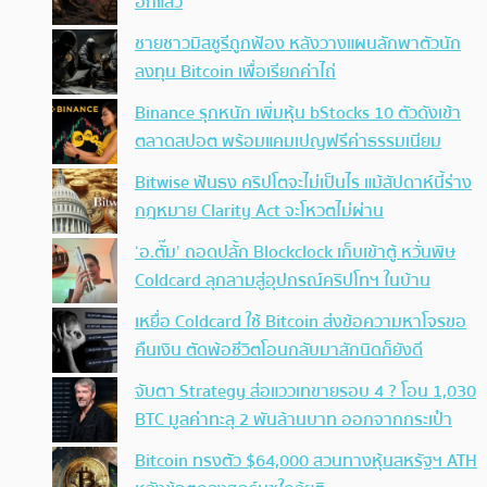
อีกแล้ว
ชายชาวมิสซูรีถูกฟ้อง หลังวางแผนลักพาตัวนัก
ลงทุน Bitcoin เพื่อเรียกค่าไถ่
Binance รุกหนัก เพิ่มหุ้น bStocks 10 ตัวดังเข้า
ตลาดสปอต พร้อมแคมเปญฟรีค่าธรรมเนียม
Bitwise ฟันธง คริปโตจะไม่เป็นไร แม้สัปดาห์นี้ร่าง
กฎหมาย Clarity Act จะโหวตไม่ผ่าน
‘อ.ตั๊ม’ ถอดปลั้ก Blockclock เก็บเข้าตู้ หวั่นพิษ
Coldcard ลุกลามสู่อุปกรณ์คริปโทฯ ในบ้าน
เหยื่อ Coldcard ใช้ Bitcoin ส่งข้อความหาโจรขอ
คืนเงิน ตัดพ้อชีวิตโอนกลับมาสักนิดก็ยังดี
จับตา Strategy ส่อแววเทขายรอบ 4 ? โอน 1,030
BTC มูลค่าทะลุ 2 พันล้านบาท ออกจากกระเป๋า
Bitcoin ทรงตัว $64,000 สวนทางหุ้นสหรัฐฯ ATH