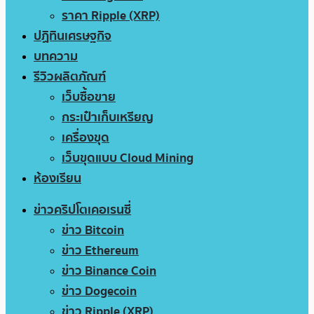
ราคา Ripple (XRP)
ปฏิทินเศรษฐกิจ
บทความ
รีวิวผลิตภัณฑ์
เว็บซื้อขาย
กระเป๋าเก็บเหรียญ
เครื่องขุด
เว็บขุดแบบ Cloud Mining
ห้องเรียน
ข่าวคริปโตเคอเรนซี่
ข่าว Bitcoin
ข่าว Ethereum
ข่าว Binance Coin
ข่าว Dogecoin
ข่าว Ripple (XRP)