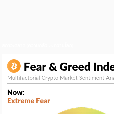
สภาวะตลาด (ความกลัว vs ความโลภ)