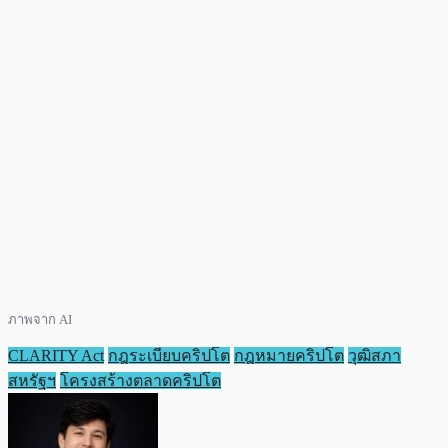
ภาพจาก AI
CLARITY Act
กฎระเบียบคริปโต
กฎหมายคริปโต
วุฒิสภา
สหรัฐฯ
โครงสร้างตลาดคริปโต