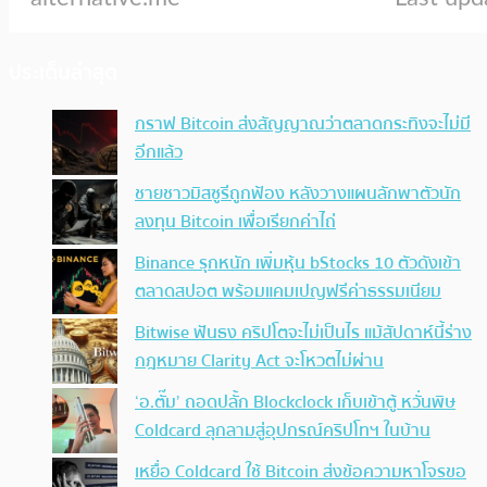
ประเด็นล่าสุด
กราฟ Bitcoin ส่งสัญญาณว่าตลาดกระทิงจะไม่มี
อีกแล้ว
ชายชาวมิสซูรีถูกฟ้อง หลังวางแผนลักพาตัวนัก
ลงทุน Bitcoin เพื่อเรียกค่าไถ่
Binance รุกหนัก เพิ่มหุ้น bStocks 10 ตัวดังเข้า
ตลาดสปอต พร้อมแคมเปญฟรีค่าธรรมเนียม
Bitwise ฟันธง คริปโตจะไม่เป็นไร แม้สัปดาห์นี้ร่าง
กฎหมาย Clarity Act จะโหวตไม่ผ่าน
‘อ.ตั๊ม’ ถอดปลั้ก Blockclock เก็บเข้าตู้ หวั่นพิษ
Coldcard ลุกลามสู่อุปกรณ์คริปโทฯ ในบ้าน
เหยื่อ Coldcard ใช้ Bitcoin ส่งข้อความหาโจรขอ