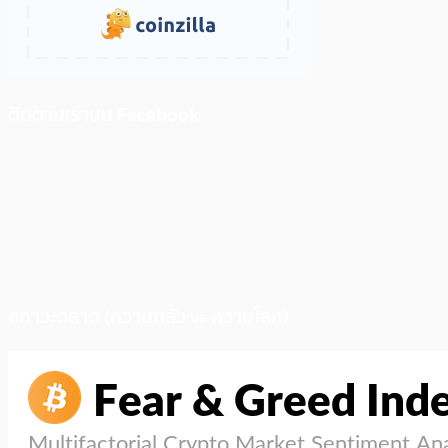
ติดตามเราบน Facebook
สภาวะตลาด (ความกลัว vs ความโลภ)