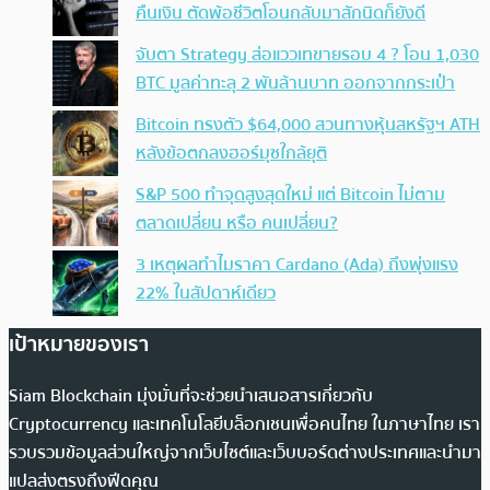
คืนเงิน ตัดพ้อชีวิตโอนกลับมาสักนิดก็ยังดี
จับตา Strategy ส่อแววเทขายรอบ 4 ? โอน 1,030
BTC มูลค่าทะลุ 2 พันล้านบาท ออกจากกระเป๋า
Bitcoin ทรงตัว $64,000 สวนทางหุ้นสหรัฐฯ ATH
หลังข้อตกลงฮอร์มุซใกล้ยุติ
S&P 500 ทำจุดสูงสุดใหม่ แต่ Bitcoin ไม่ตาม
ตลาดเปลี่ยน หรือ คนเปลี่ยน?
3 เหตุผลทำไมราคา Cardano (Ada) ถึงพุ่งแรง
22% ในสัปดาห์เดียว
เป้าหมายของเรา
Siam Blockchain มุ่งมั่นที่จะช่วยนำเสนอสารเกี่ยวกับ
Cryptocurrency และเทคโนโลยีบล็อกเชนเพื่อคนไทย ในภาษาไทย เรา
รวบรวมข้อมูลส่วนใหญ่จากเว็บไซต์และเว็บบอร์ดต่างประเทศและนำมา
แปลส่งตรงถึงฟีดคุณ