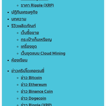
ราคา Ripple (XRP)
ปฏิทินเศรษฐกิจ
บทความ
รีวิวผลิตภัณฑ์
เว็บซื้อขาย
กระเป๋าเก็บเหรียญ
เครื่องขุด
เว็บขุดแบบ Cloud Mining
ห้องเรียน
ข่าวคริปโตเคอเรนซี่
ข่าว Bitcoin
ข่าว Ethereum
ข่าว Binance Coin
ข่าว Dogecoin
ข่าว Ripple (XRP)