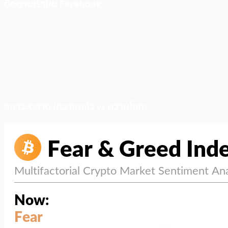
ติดตามเราบน Facebook
สภาวะตลาด (ความกลัว vs ความโลภ)