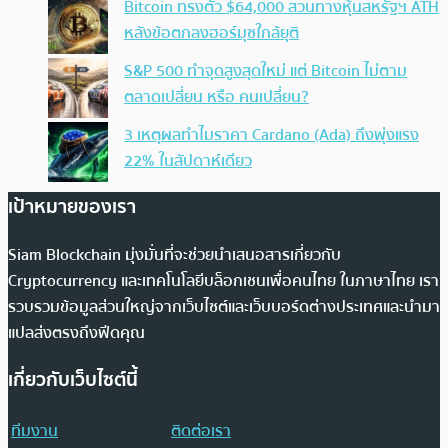
Bitcoin ทรงตัว $64,000 สวนทางหุ้นสหรัฐฯ ATH
หลังข้อตกลงฮอร์มุซใกล้ยุติ
S&P 500 ทำจุดสูงสุดใหม่ แต่ Bitcoin ไม่ตาม
ตลาดเปลี่ยน หรือ คนเปลี่ยน?
3 เหตุผลทำไมราคา Cardano (Ada) ถึงพุ่งแรง
22% ในสัปดาห์เดียว
เป้าหมายของเรา
Siam Blockchain มุ่งมั่นที่จะช่วยนำเสนอสารเกี่ยวกับ
Cryptocurrency และเทคโนโลยีบล็อกเชนเพื่อคนไทย ในภาษาไทย เรา
รวบรวมข้อมูลส่วนใหญ่จากเว็บไซต์และเว็บบอร์ดต่างประเทศและนำมา
แปลส่งตรงถึงฟีดคุณ
เกี่ยวกับเว็บไซต์นี้
ทีมงาน
ติดต่อเรา