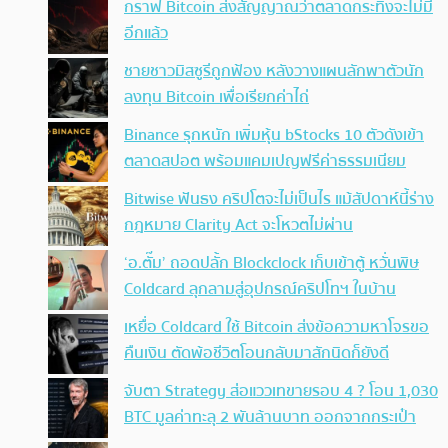
กราฟ Bitcoin ส่งสัญญาณว่าตลาดกระทิงจะไม่มี
อีกแล้ว
ชายชาวมิสซูรีถูกฟ้อง หลังวางแผนลักพาตัวนัก
ลงทุน Bitcoin เพื่อเรียกค่าไถ่
Binance รุกหนัก เพิ่มหุ้น bStocks 10 ตัวดังเข้า
ตลาดสปอต พร้อมแคมเปญฟรีค่าธรรมเนียม
Bitwise ฟันธง คริปโตจะไม่เป็นไร แม้สัปดาห์นี้ร่าง
กฎหมาย Clarity Act จะโหวตไม่ผ่าน
‘อ.ตั๊ม’ ถอดปลั้ก Blockclock เก็บเข้าตู้ หวั่นพิษ
Coldcard ลุกลามสู่อุปกรณ์คริปโทฯ ในบ้าน
เหยื่อ Coldcard ใช้ Bitcoin ส่งข้อความหาโจรขอ
คืนเงิน ตัดพ้อชีวิตโอนกลับมาสักนิดก็ยังดี
จับตา Strategy ส่อแววเทขายรอบ 4 ? โอน 1,030
BTC มูลค่าทะลุ 2 พันล้านบาท ออกจากกระเป๋า