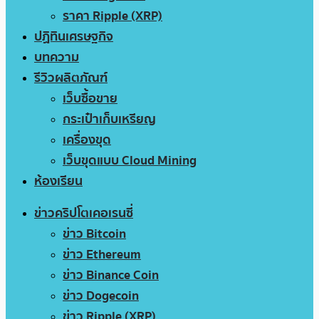
ราคา Ripple (XRP)
ปฏิทินเศรษฐกิจ
บทความ
รีวิวผลิตภัณฑ์
เว็บซื้อขาย
กระเป๋าเก็บเหรียญ
เครื่องขุด
เว็บขุดแบบ Cloud Mining
ห้องเรียน
ข่าวคริปโตเคอเรนซี่
ข่าว Bitcoin
ข่าว Ethereum
ข่าว Binance Coin
ข่าว Dogecoin
ข่าว Ripple (XRP)