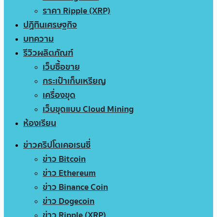
ราคา Ripple (XRP)
ปฏิทินเศรษฐกิจ
บทความ
รีวิวผลิตภัณฑ์
เว็บซื้อขาย
กระเป๋าเก็บเหรียญ
เครื่องขุด
เว็บขุดแบบ Cloud Mining
ห้องเรียน
ข่าวคริปโตเคอเรนซี่
ข่าว Bitcoin
ข่าว Ethereum
ข่าว Binance Coin
ข่าว Dogecoin
ข่าว Ripple (XRP)