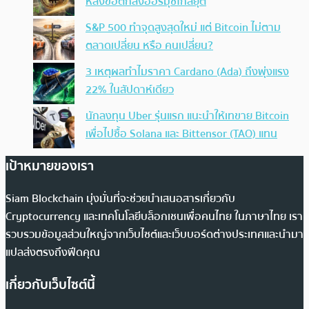
หลังข้อตกลงฮอร์มุซใกล้ยุติ
S&P 500 ทำจุดสูงสุดใหม่ แต่ Bitcoin ไม่ตาม
ตลาดเปลี่ยน หรือ คนเปลี่ยน?
3 เหตุผลทำไมราคา Cardano (Ada) ถึงพุ่งแรง
22% ในสัปดาห์เดียว
นักลงทุน Uber รุ่นแรก แนะนำให้เทขาย Bitcoin
เพื่อไปซื้อ Solana และ Bittensor (TAO) แทน
เป้าหมายของเรา
Siam Blockchain มุ่งมั่นที่จะช่วยนำเสนอสารเกี่ยวกับ
Cryptocurrency และเทคโนโลยีบล็อกเชนเพื่อคนไทย ในภาษาไทย เรา
รวบรวมข้อมูลส่วนใหญ่จากเว็บไซต์และเว็บบอร์ดต่างประเทศและนำมา
แปลส่งตรงถึงฟีดคุณ
เกี่ยวกับเว็บไซต์นี้