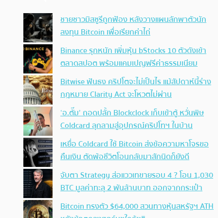
ชายชาวมิสซูรีถูกฟ้อง หลังวางแผนลักพาตัวนัก
ลงทุน Bitcoin เพื่อเรียกค่าไถ่
Binance รุกหนัก เพิ่มหุ้น bStocks 10 ตัวดังเข้า
ตลาดสปอต พร้อมแคมเปญฟรีค่าธรรมเนียม
Bitwise ฟันธง คริปโตจะไม่เป็นไร แม้สัปดาห์นี้ร่าง
กฎหมาย Clarity Act จะโหวตไม่ผ่าน
‘อ.ตั๊ม’ ถอดปลั้ก Blockclock เก็บเข้าตู้ หวั่นพิษ
Coldcard ลุกลามสู่อุปกรณ์คริปโทฯ ในบ้าน
เหยื่อ Coldcard ใช้ Bitcoin ส่งข้อความหาโจรขอ
คืนเงิน ตัดพ้อชีวิตโอนกลับมาสักนิดก็ยังดี
จับตา Strategy ส่อแววเทขายรอบ 4 ? โอน 1,030
BTC มูลค่าทะลุ 2 พันล้านบาท ออกจากกระเป๋า
Bitcoin ทรงตัว $64,000 สวนทางหุ้นสหรัฐฯ ATH