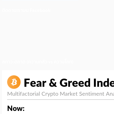
ติดตามเราบน Facebook
สภาวะตลาด (ความกลัว vs ความโลภ)