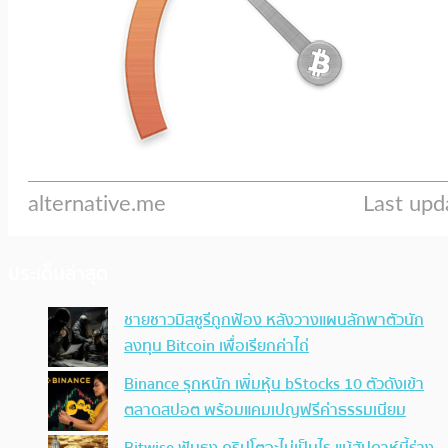
ประเด็นล่าสุด
ชายชาวมิสซูรีถูกฟ้อง หลังวางแผนลักพาตัวนัก
ลงทุน Bitcoin เพื่อเรียกค่าไถ่
Binance รุกหนัก เพิ่มหุ้น bStocks 10 ตัวดังเข้า
ตลาดสปอต พร้อมแคมเปญฟรีค่าธรรมเนียม