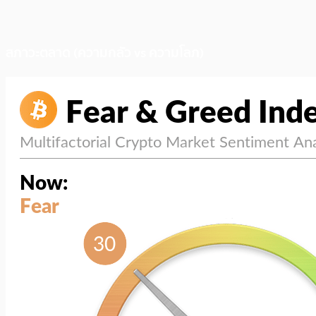
สภาวะตลาด (ความกลัว vs ความโลภ)