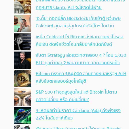
Bitwise ฟันธง คริปโตจะไม่เป็นไร แม้สัปดาห์นี้ร่าง
กฎหมาย Clarity Act จะโหวตไม่ผ่าน
‘อ.ตั๊ม’ ถอดปลั้ก Blockclock เก็บเข้าตู้ หวั่นพิษ
Coldcard ลุกลามสู่อุปกรณ์คริปโทฯ ในบ้าน
เหยื่อ Coldcard ใช้ Bitcoin ส่งข้อความหาโจรขอ
คืนเงิน ตัดพ้อชีวิตโอนกลับมาสักนิดก็ยังดี
จับตา Strategy ส่อแววเทขายรอบ 4 ? โอน 1,030
BTC มูลค่าทะลุ 2 พันล้านบาท ออกจากกระเป๋า
Bitcoin ทรงตัว $64,000 สวนทางหุ้นสหรัฐฯ ATH
หลังข้อตกลงฮอร์มุซใกล้ยุติ
S&P 500 ทำจุดสูงสุดใหม่ แต่ Bitcoin ไม่ตาม
ตลาดเปลี่ยน หรือ คนเปลี่ยน?
3 เหตุผลทำไมราคา Cardano (Ada) ถึงพุ่งแรง
22% ในสัปดาห์เดียว