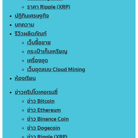
ราคา Ripple (XRP)
ปฏิทินเศรษฐกิจ
บทความ
รีวิวผลิตภัณฑ์
เว็บซื้อขาย
กระเป๋าเก็บเหรียญ
เครื่องขุด
เว็บขุดแบบ Cloud Mining
ห้องเรียน
ข่าวคริปโตเคอเรนซี่
ข่าว Bitcoin
ข่าว Ethereum
ข่าว Binance Coin
ข่าว Dogecoin
ข่าว Ripple (XRP)