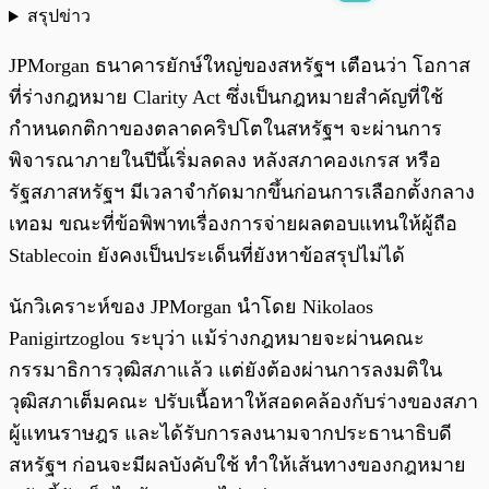
สรุปข่าว
พร้อมเล่น
0:00
/
0:00
JPMorgan ธนาคารยักษ์ใหญ่ของสหรัฐฯ เตือนว่า โอกาส
ที่ร่างกฎหมาย Clarity Act ซึ่งเป็นกฎหมายสำคัญที่ใช้
กำหนดกติกาของตลาดคริปโตในสหรัฐฯ จะผ่านการ
พิจารณาภายในปีนี้เริ่มลดลง หลังสภาคองเกรส หรือ
รัฐสภาสหรัฐฯ มีเวลาจำกัดมากขึ้นก่อนการเลือกตั้งกลาง
เทอม ขณะที่ข้อพิพาทเรื่องการจ่ายผลตอบแทนให้ผู้ถือ
Stablecoin ยังคงเป็นประเด็นที่ยังหาข้อสรุปไม่ได้
นักวิเคราะห์ของ JPMorgan นำโดย Nikolaos
Panigirtzoglou ระบุว่า แม้ร่างกฎหมายจะผ่านคณะ
กรรมาธิการวุฒิสภาแล้ว แต่ยังต้องผ่านการลงมติใน
วุฒิสภาเต็มคณะ ปรับเนื้อหาให้สอดคล้องกับร่างของสภา
ผู้แทนราษฎร และได้รับการลงนามจากประธานาธิบดี
สหรัฐฯ ก่อนจะมีผลบังคับใช้ ทำให้เส้นทางของกฎหมาย