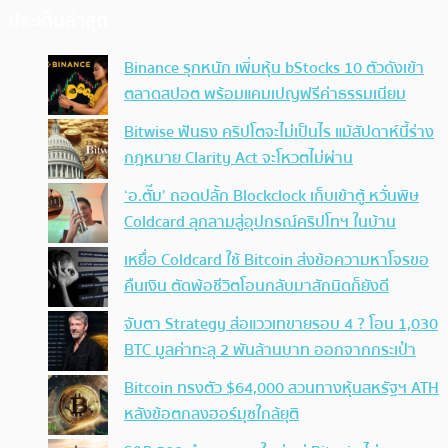
ประเด็นล่าสุด
Binance รุกหนัก เพิ่มหุ้น bStocks 10 ตัวดังเข้า
ตลาดสปอต พร้อมแคมเปญฟรีค่าธรรมเนียม
Bitwise ฟันธง คริปโตจะไม่เป็นไร แม้สัปดาห์นี้ร่าง
กฎหมาย Clarity Act จะโหวตไม่ผ่าน
‘อ.ตั๊ม’ ถอดปลั้ก Blockclock เก็บเข้าตู้ หวั่นพิษ
Coldcard ลุกลามสู่อุปกรณ์คริปโทฯ ในบ้าน
เหยื่อ Coldcard ใช้ Bitcoin ส่งข้อความหาโจรขอ
คืนเงิน ตัดพ้อชีวิตโอนกลับมาสักนิดก็ยังดี
จับตา Strategy ส่อแววเทขายรอบ 4 ? โอน 1,030
BTC มูลค่าทะลุ 2 พันล้านบาท ออกจากกระเป๋า
Bitcoin ทรงตัว $64,000 สวนทางหุ้นสหรัฐฯ ATH
หลังข้อตกลงฮอร์มุซใกล้ยุติ