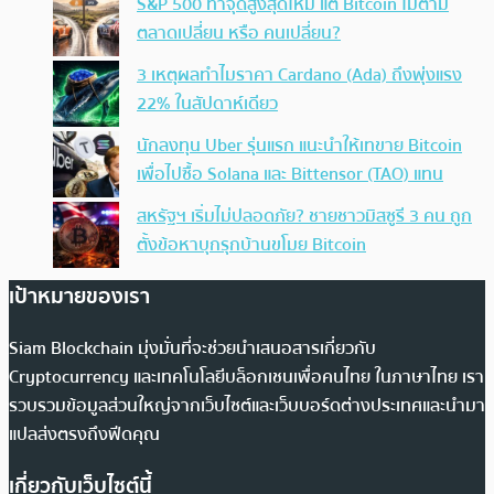
S&P 500 ทำจุดสูงสุดใหม่ แต่ Bitcoin ไม่ตาม
ตลาดเปลี่ยน หรือ คนเปลี่ยน?
3 เหตุผลทำไมราคา Cardano (Ada) ถึงพุ่งแรง
22% ในสัปดาห์เดียว
นักลงทุน Uber รุ่นแรก แนะนำให้เทขาย Bitcoin
เพื่อไปซื้อ Solana และ Bittensor (TAO) แทน
สหรัฐฯ เริ่มไม่ปลอดภัย? ชายชาวมิสซูรี 3 คน ถูก
ตั้งข้อหาบุกรุกบ้านขโมย Bitcoin
เป้าหมายของเรา
Siam Blockchain มุ่งมั่นที่จะช่วยนำเสนอสารเกี่ยวกับ
Cryptocurrency และเทคโนโลยีบล็อกเชนเพื่อคนไทย ในภาษาไทย เรา
รวบรวมข้อมูลส่วนใหญ่จากเว็บไซต์และเว็บบอร์ดต่างประเทศและนำมา
แปลส่งตรงถึงฟีดคุณ
เกี่ยวกับเว็บไซต์นี้