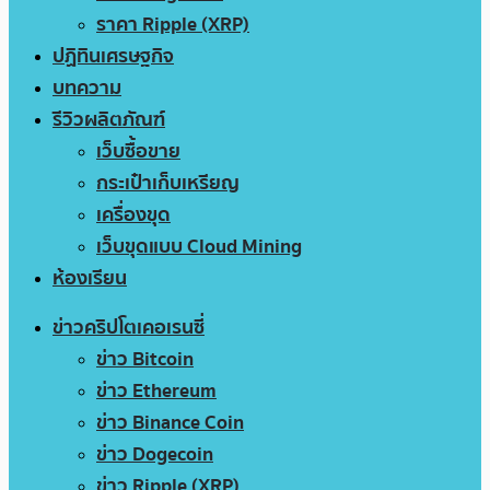
ราคา Ripple (XRP)
ปฏิทินเศรษฐกิจ
บทความ
รีวิวผลิตภัณฑ์
เว็บซื้อขาย
กระเป๋าเก็บเหรียญ
เครื่องขุด
เว็บขุดแบบ Cloud Mining
ห้องเรียน
ข่าวคริปโตเคอเรนซี่
ข่าว Bitcoin
ข่าว Ethereum
ข่าว Binance Coin
ข่าว Dogecoin
ข่าว Ripple (XRP)