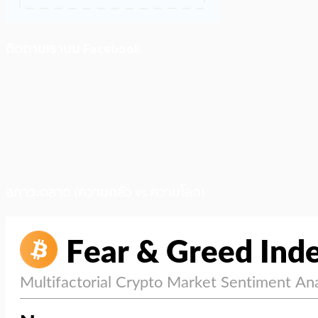
ติดตามเราบน Facebook
สภาวะตลาด (ความกลัว vs ความโลภ)