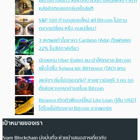
Bitcoin ทรงตัว $64,000 สวนทางหุ้นสหรัฐฯ ATH
หลังข้อตกลงฮอร์มุซใกล้ยุติ
S&P 500 ทำจุดสูงสุดใหม่ แต่ Bitcoin ไม่ตาม
ตลาดเปลี่ยน หรือ คนเปลี่ยน?
3 เหตุผลทำไมราคา Cardano (Ada) ถึงพุ่งแรง
22% ในสัปดาห์เดียว
นักลงทุน Uber รุ่นแรก แนะนำให้เทขาย Bitcoin
เพื่อไปซื้อ Solana และ Bittensor (TAO) แทน
สหรัฐฯ เริ่มไม่ปลอดภัย? ชายชาวมิสซูรี 3 คน ถูก
ตั้งข้อหาบุกรุกบ้านขโมย Bitcoin
Binance เปิดตัวฟีเจอร์ใหม่ Lite Loan กู้ยืม USDT
ได้โดยไม่ต้องขาย Bitcoin จากพอร์ต
เป้าหมายของเรา
Siam Blockchain มุ่งมั่นที่จะช่วยนำเสนอสารเกี่ยวกับ