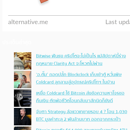
ประเด็นล่าสุด
Bitwise ฟันธง คริปโตจะไม่เป็นไร แม้สัปดาห์นี้ร่าง
กฎหมาย Clarity Act จะโหวตไม่ผ่าน
‘อ.ตั๊ม’ ถอดปลั้ก Blockclock เก็บเข้าตู้ หวั่นพิษ
Coldcard ลุกลามสู่อุปกรณ์คริปโทฯ ในบ้าน
เหยื่อ Coldcard ใช้ Bitcoin ส่งข้อความหาโจรขอ
คืนเงิน ตัดพ้อชีวิตโอนกลับมาสักนิดก็ยังดี
จับตา Strategy ส่อแววเทขายรอบ 4 ? โอน 1,030
BTC มูลค่าทะลุ 2 พันล้านบาท ออกจากกระเป๋า