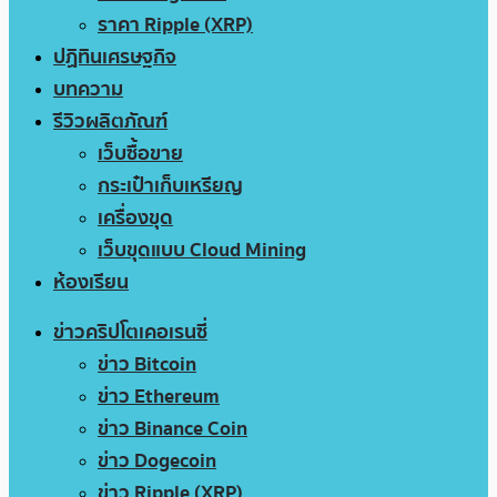
ราคา Ripple (XRP)
ปฏิทินเศรษฐกิจ
บทความ
รีวิวผลิตภัณฑ์
เว็บซื้อขาย
กระเป๋าเก็บเหรียญ
เครื่องขุด
เว็บขุดแบบ Cloud Mining
ห้องเรียน
ข่าวคริปโตเคอเรนซี่
ข่าว Bitcoin
ข่าว Ethereum
ข่าว Binance Coin
ข่าว Dogecoin
ข่าว Ripple (XRP)