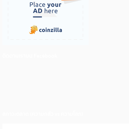
ติดตามเราบน Facebook
สภาวะตลาด (ความกลัว vs ความโลภ)