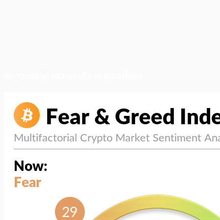
สภาวะตลาด (ความกลัว vs ความโลภ)