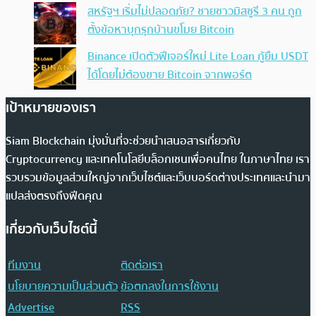
สหรัฐฯ เริ่มไม่ปลอดภัย? ชายชาวมิสซูรี 3 คน ถูก
ตั้งข้อหาบุกรุกบ้านขโมย Bitcoin
Binance เปิดตัวฟีเจอร์ใหม่ Lite Loan กู้ยืม USDT
ได้โดยไม่ต้องขาย Bitcoin จากพอร์ต
เป้าหมายของเรา
Siam Blockchain มุ่งมั่นที่จะช่วยนำเสนอสารเกี่ยวกับ
Cryptocurrency และเทคโนโลยีบล็อกเชนเพื่อคนไทย ในภาษาไทย เรา
รวบรวมข้อมูลส่วนใหญ่จากเว็บไซต์และเว็บบอร์ดต่างประเทศและนำมา
แปลส่งตรงถึงฟีดคุณ
เกี่ยวกับเว็บไซต์นี้
ทีมงาน
ติดต่อเรา
นโยบายความเป็นส่วนตัว
ข้อตกลงในการใช้งาน
Advertise
RSS