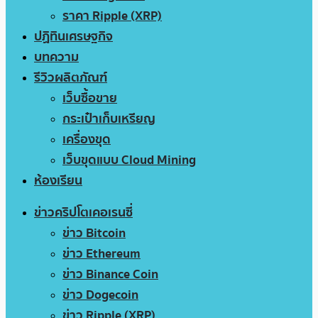
ราคา Ripple (XRP)
ปฏิทินเศรษฐกิจ
บทความ
รีวิวผลิตภัณฑ์
เว็บซื้อขาย
กระเป๋าเก็บเหรียญ
เครื่องขุด
เว็บขุดแบบ Cloud Mining
ห้องเรียน
ข่าวคริปโตเคอเรนซี่
ข่าว Bitcoin
ข่าว Ethereum
ข่าว Binance Coin
ข่าว Dogecoin
ข่าว Ripple (XRP)