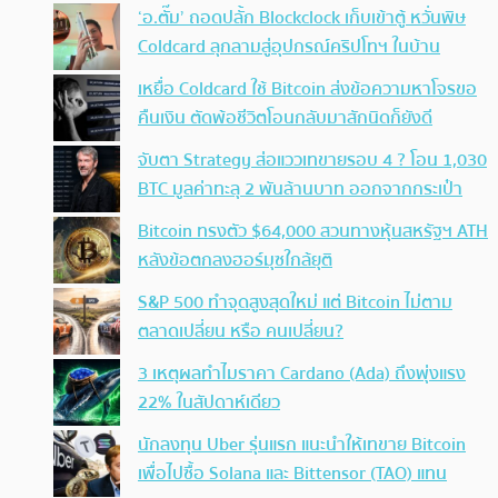
‘อ.ตั๊ม’ ถอดปลั้ก Blockclock เก็บเข้าตู้ หวั่นพิษ
Coldcard ลุกลามสู่อุปกรณ์คริปโทฯ ในบ้าน
เหยื่อ Coldcard ใช้ Bitcoin ส่งข้อความหาโจรขอ
คืนเงิน ตัดพ้อชีวิตโอนกลับมาสักนิดก็ยังดี
จับตา Strategy ส่อแววเทขายรอบ 4 ? โอน 1,030
BTC มูลค่าทะลุ 2 พันล้านบาท ออกจากกระเป๋า
Bitcoin ทรงตัว $64,000 สวนทางหุ้นสหรัฐฯ ATH
หลังข้อตกลงฮอร์มุซใกล้ยุติ
S&P 500 ทำจุดสูงสุดใหม่ แต่ Bitcoin ไม่ตาม
ตลาดเปลี่ยน หรือ คนเปลี่ยน?
3 เหตุผลทำไมราคา Cardano (Ada) ถึงพุ่งแรง
22% ในสัปดาห์เดียว
นักลงทุน Uber รุ่นแรก แนะนำให้เทขาย Bitcoin
เพื่อไปซื้อ Solana และ Bittensor (TAO) แทน