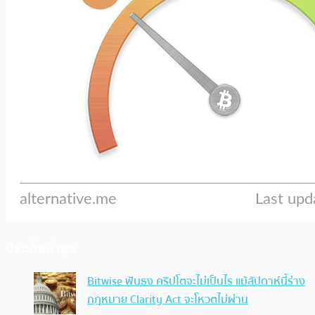
ประเด็นล่าสุด
Bitwise ฟันธง คริปโตจะไม่เป็นไร แม้สัปดาห์นี้ร่าง
กฎหมาย Clarity Act จะโหวตไม่ผ่าน