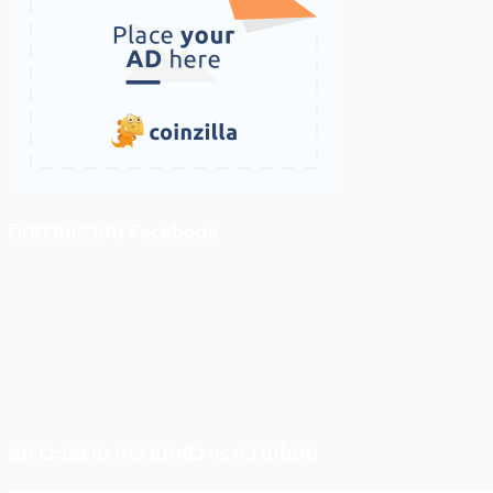
ติดตามเราบน Facebook
สภาวะตลาด (ความกลัว vs ความโลภ)