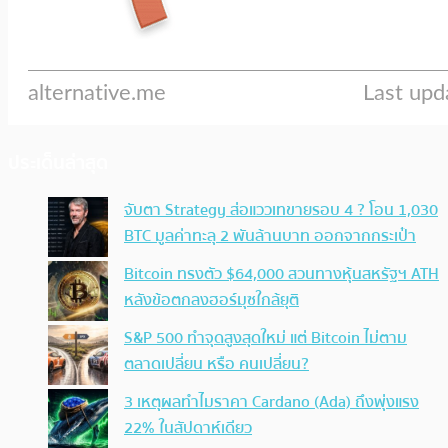
ประเด็นล่าสุด
จับตา Strategy ส่อแววเทขายรอบ 4 ? โอน 1,030
BTC มูลค่าทะลุ 2 พันล้านบาท ออกจากกระเป๋า
Bitcoin ทรงตัว $64,000 สวนทางหุ้นสหรัฐฯ ATH
หลังข้อตกลงฮอร์มุซใกล้ยุติ
S&P 500 ทำจุดสูงสุดใหม่ แต่ Bitcoin ไม่ตาม
ตลาดเปลี่ยน หรือ คนเปลี่ยน?
3 เหตุผลทำไมราคา Cardano (Ada) ถึงพุ่งแรง
22% ในสัปดาห์เดียว