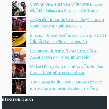
นักลงทุน Uber รุ่นแรก แนะนำให้เทขาย Bitcoin
เพื่อไปซื้อ Solana และ Bittensor (TAO) แทน
สหรัฐฯ เริ่มไม่ปลอดภัย? ชายชาวมิสซูรี 3 คน ถูก
ตั้งข้อหาบุกรุกบ้านขโมย Bitcoin
Binance เปิดตัวฟีเจอร์ใหม่ Lite Loan กู้ยืม USDT
ได้โดยไม่ต้องขาย Bitcoin จากพอร์ต
Cloudflare เปิดตัวกระเป๋า Stablecoin ให้ AI
Agent จ่ายค่า API และคอนเทนต์เองได้
Michael Burry เตือน ตลาดหุ้นอาจใกล้พีคเสี่ยง
ดิ่งแรง ย้ำวิกฤตปี 1987 อาจซ้ำรอย
XRP-Solana หลบไป : ส่อง 3 Altcoins ฉายแวว
เด่น ส่งสัญญาณเตรียม Breakout ครั้งใหญ่
เป้าหมายของเรา