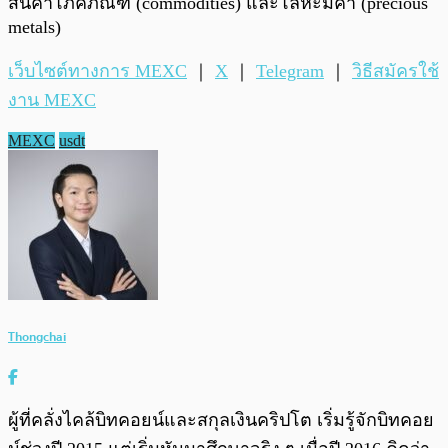
สินค้าโภคภัณฑ์ (commodities) และโลหะมีค่า (precious
metals)
เว็บไซต์ทางการ MEXC
｜
X
｜
Telegram
｜
วิธีสมัครใช้
งาน MEXC
MEXC
usdt
Thongchai
ผู้ที่คลั่งไคล้บิทคอยน์และสกุลเงินคริปโต เริ่มรู้จักบิทคอย