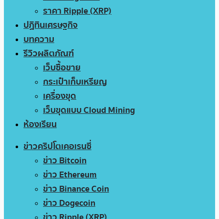
ราคา Ripple (XRP)
ปฏิทินเศรษฐกิจ
บทความ
รีวิวผลิตภัณฑ์
เว็บซื้อขาย
กระเป๋าเก็บเหรียญ
เครื่องขุด
เว็บขุดแบบ Cloud Mining
ห้องเรียน
ข่าวคริปโตเคอเรนซี่
ข่าว Bitcoin
ข่าว Ethereum
ข่าว Binance Coin
ข่าว Dogecoin
ข่าว Ripple (XRP)