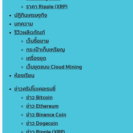
ราคา Ripple (XRP)
ปฏิทินเศรษฐกิจ
บทความ
รีวิวผลิตภัณฑ์
เว็บซื้อขาย
กระเป๋าเก็บเหรียญ
เครื่องขุด
เว็บขุดแบบ Cloud Mining
ห้องเรียน
ข่าวคริปโตเคอเรนซี่
ข่าว Bitcoin
ข่าว Ethereum
ข่าว Binance Coin
ข่าว Dogecoin
ข่าว Ripple (XRP)