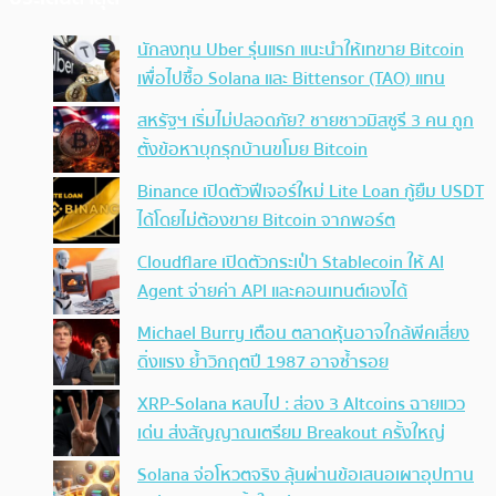
นักลงทุน Uber รุ่นแรก แนะนำให้เทขาย Bitcoin
เพื่อไปซื้อ Solana และ Bittensor (TAO) แทน
สหรัฐฯ เริ่มไม่ปลอดภัย? ชายชาวมิสซูรี 3 คน ถูก
ตั้งข้อหาบุกรุกบ้านขโมย Bitcoin
Binance เปิดตัวฟีเจอร์ใหม่ Lite Loan กู้ยืม USDT
ได้โดยไม่ต้องขาย Bitcoin จากพอร์ต
Cloudflare เปิดตัวกระเป๋า Stablecoin ให้ AI
Agent จ่ายค่า API และคอนเทนต์เองได้
Michael Burry เตือน ตลาดหุ้นอาจใกล้พีคเสี่ยง
ดิ่งแรง ย้ำวิกฤตปี 1987 อาจซ้ำรอย
XRP-Solana หลบไป : ส่อง 3 Altcoins ฉายแวว
เด่น ส่งสัญญาณเตรียม Breakout ครั้งใหญ่
Solana จ่อโหวตจริง ลุ้นผ่านข้อเสนอเผาอุปทาน