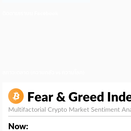
ติดตามเราบน Facebook
สภาวะตลาด (ความกลัว vs ความโลภ)