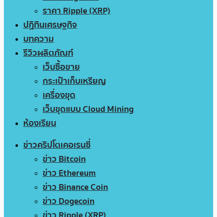
ราคา Ripple (XRP)
ปฏิทินเศรษฐกิจ
บทความ
รีวิวผลิตภัณฑ์
เว็บซื้อขาย
กระเป๋าเก็บเหรียญ
เครื่องขุด
เว็บขุดแบบ Cloud Mining
ห้องเรียน
ข่าวคริปโตเคอเรนซี่
ข่าว Bitcoin
ข่าว Ethereum
ข่าว Binance Coin
ข่าว Dogecoin
ข่าว Ripple (XRP)