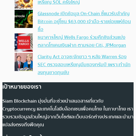
เหรียญ SOL ครั้งใหญ่
Glassnode เปิดข้อมูล On-Chain ชี้แนวรับสำคัญ
Bitcoin อยู่โซน $63,000 เจ้ามือ-รายย่อยแห่ช้อน
ซื้อ
ธนาคารใหญ่ Wells Fargo ร่วมศึกชิงส่วนแบ่ง
ตลาดโทเคนเงินฝาก ตามรอย Citi, JPMorgan
Clarity Act อาจชะงักยาว ๆ หลัง Warren ร้อง
SEC ตรวจสอบเหรียญมีมของทรัมป์ เพราะทำนัก
ลงทุนขาดทุนยับ
เป้าหมายของเรา
Siam Blockchain มุ่งมั่นที่จะช่วยนำเสนอสารเกี่ยวกับ
Cryptocurrency และเทคโนโลยีบล็อกเชนเพื่อคนไทย ในภาษาไทย เรา
รวบรวมข้อมูลส่วนใหญ่จากเว็บไซต์และเว็บบอร์ดต่างประเทศและนำมา
แปลส่งตรงถึงฟีดคุณ