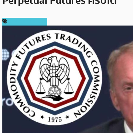
Perpetual Futures คริปโต
ข่าวคริปโตเคอเรนซี่