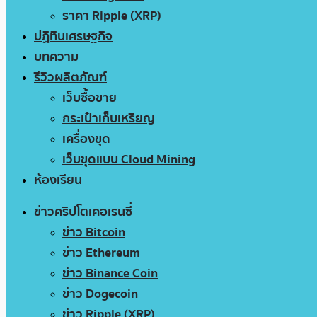
ราคา Ripple (XRP)
ปฏิทินเศรษฐกิจ
บทความ
รีวิวผลิตภัณฑ์
เว็บซื้อขาย
กระเป๋าเก็บเหรียญ
เครื่องขุด
เว็บขุดแบบ Cloud Mining
ห้องเรียน
ข่าวคริปโตเคอเรนซี่
ข่าว Bitcoin
ข่าว Ethereum
ข่าว Binance Coin
ข่าว Dogecoin
ข่าว Ripple (XRP)