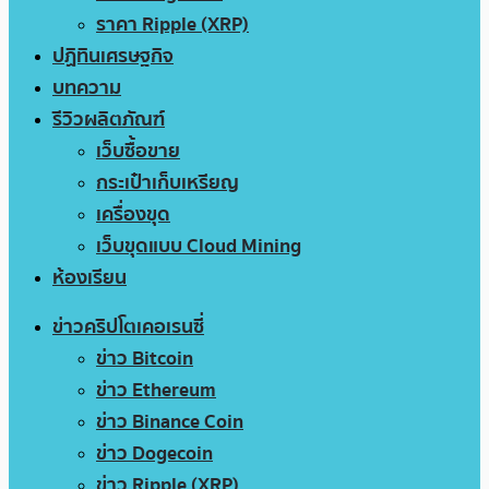
ราคา Ripple (XRP)
ปฏิทินเศรษฐกิจ
บทความ
รีวิวผลิตภัณฑ์
เว็บซื้อขาย
กระเป๋าเก็บเหรียญ
เครื่องขุด
เว็บขุดแบบ Cloud Mining
ห้องเรียน
ข่าวคริปโตเคอเรนซี่
ข่าว Bitcoin
ข่าว Ethereum
ข่าว Binance Coin
ข่าว Dogecoin
ข่าว Ripple (XRP)