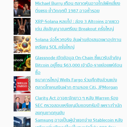
Michael Burry เตือน ตลาดหุ้นอาจใกล้พีคเสี่ยง
ดิ่งแรง ย้ำวิกฤตปี 1987 อาจซ้ำรอย
XRP-Solana หลบไป : ส่อง 3 Altcoins ฉายแวว
เด่น ส่งสัญญาณเตรียม Breakout ครั้งใหญ่
Solana จ่อโหวตจริง ลุ้นผ่านข้อเสนอเผาอุปทาน
เหรียญ SOL ครั้งใหญ่
Glassnode เปิดข้อมูล On-Chain ชี้แนวรับสำคัญ
Bitcoin อยู่โซน $63,000 เจ้ามือ-รายย่อยแห่ช้อน
ซื้อ
ธนาคารใหญ่ Wells Fargo ร่วมศึกชิงส่วนแบ่ง
ตลาดโทเคนเงินฝาก ตามรอย Citi, JPMorgan
Clarity Act อาจชะงักยาว ๆ หลัง Warren ร้อง
SEC ตรวจสอบเหรียญมีมของทรัมป์ เพราะทำนัก
ลงทุนขาดทุนยับ
Samsung อาจเป็นผู้นำแจกจ่าย Stablecoin หลัง