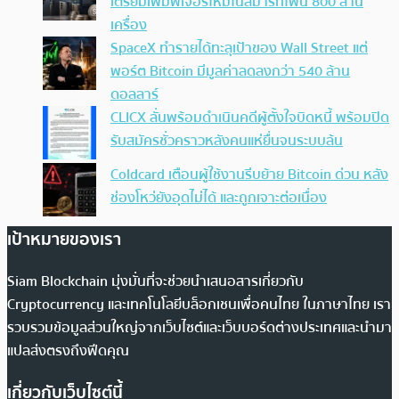
เตรียมเพิ่มฟีเจอร์ใหม่ในสมาร์ทโฟน 800 ล้าน
เครื่อง
SpaceX ทำรายได้ทะลุเป้าของ Wall Street แต่
พอร์ต Bitcoin มีมูลค่าลดลงกว่า 540 ล้าน
ดอลลาร์
CLICX ลั่นพร้อมดำเนินคดีผู้ตั้งใจบิดหนี้ พร้อมปิด
รับสมัครชั่วคราวหลังคนแห่ยื่นจนระบบล้น
Coldcard เตือนผู้ใช้งานรีบย้าย Bitcoin ด่วน หลัง
ช่องโหว่ยังอุดไม่ได้ และถูกเจาะต่อเนื่อง
เป้าหมายของเรา
Siam Blockchain มุ่งมั่นที่จะช่วยนำเสนอสารเกี่ยวกับ
Cryptocurrency และเทคโนโลยีบล็อกเชนเพื่อคนไทย ในภาษาไทย เรา
รวบรวมข้อมูลส่วนใหญ่จากเว็บไซต์และเว็บบอร์ดต่างประเทศและนำมา
แปลส่งตรงถึงฟีดคุณ
เกี่ยวกับเว็บไซต์นี้