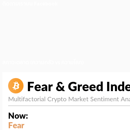
ติดตามเราบน Facebook
สภาวะตลาด (ความกลัว vs ความโลภ)