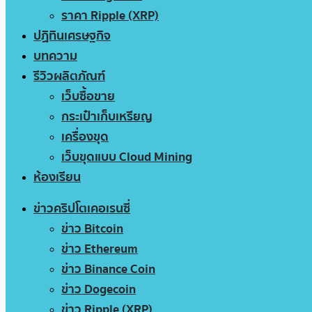
ราคา Ripple (XRP)
ปฏิทินเศรษฐกิจ
บทความ
รีวิวผลิตภัณฑ์
เว็บซื้อขาย
กระเป๋าเก็บเหรียญ
เครื่องขุด
เว็บขุดแบบ Cloud Mining
ห้องเรียน
ข่าวคริปโตเคอเรนซี่
ข่าว Bitcoin
ข่าว Ethereum
ข่าว Binance Coin
ข่าว Dogecoin
ข่าว Ripple (XRP)