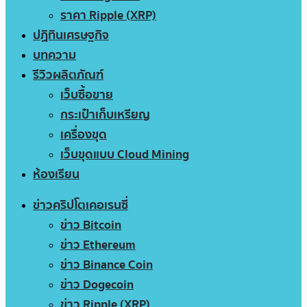
ราคา Ripple (XRP)
ปฏิทินเศรษฐกิจ
บทความ
รีวิวผลิตภัณฑ์
เว็บซื้อขาย
กระเป๋าเก็บเหรียญ
เครื่องขุด
เว็บขุดแบบ Cloud Mining
ห้องเรียน
ข่าวคริปโตเคอเรนซี่
ข่าว Bitcoin
ข่าว Ethereum
ข่าว Binance Coin
ข่าว Dogecoin
ข่าว Ripple (XRP)