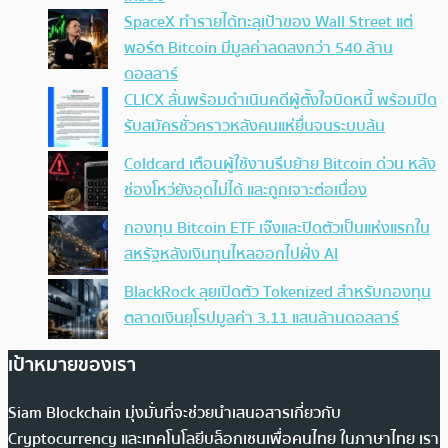
SpaceX ทำรายได้ทะลุเป้าของ Wall Street แต่
พอร์ต Bitcoin มีมูลค่าลดลงกว่า 540 ล้าน
ดอลลาร์
CLICX ลั่นพร้อมดำเนินคดีผู้ตั้งใจบิดหนี้ พร้อมปิด
รับสมัครชั่วคราวหลังคนแห่ยื่นจนระบบล้น
Coldcard เตือนผู้ใช้งานรีบย้าย Bitcoin ด่วน หลัง
ช่องโหว่ยังอุดไม่ได้ และถูกเจาะต่อเนื่อง
กองทุน Bitcoin ETF เจ๊งและปิดตัวเป็นแห่งแรกใน
สหรัฐหลังเงินทุนไหลออกไปฝั่ง AI
BlackRock ลุยเปิดตัว Tokenized สำหรับกองทุน
ตลาดเงินยุโรปมูลค่า 3.11 แสนล้านดอลลาร์
เป้าหมายของเรา
Siam Blockchain มุ่งมั่นที่จะช่วยนำเสนอสารเกี่ยวกับ
Cryptocurrency และเทคโนโลยีบล็อกเชนเพื่อคนไทย ในภาษาไทย เรา