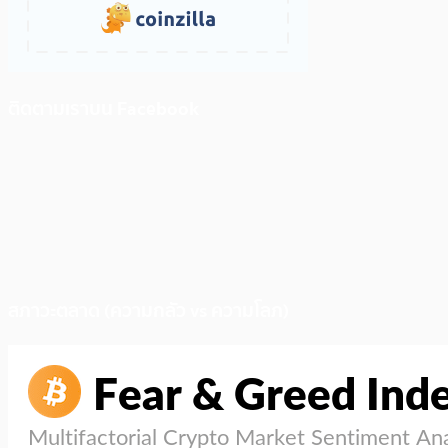
ติดตามเราบน Facebook
สภาวะตลาด (ความกลัว vs ความโลภ)