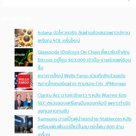
ประเด็นล่าสุด
Solana จ่อโหวตจริง ลุ้นผ่านข้อเสนอเผาอุปทาน
เหรียญ SOL ครั้งใหญ่
Glassnode เปิดข้อมูล On-Chain ชี้แนวรับสำคัญ
Bitcoin อยู่โซน $63,000 เจ้ามือ-รายย่อยแห่ช้อน
ซื้อ
ธนาคารใหญ่ Wells Fargo ร่วมศึกชิงส่วนแบ่ง
ตลาดโทเคนเงินฝาก ตามรอย Citi, JPMorgan
Clarity Act อาจชะงักยาว ๆ หลัง Warren ร้อง
SEC ตรวจสอบเหรียญมีมของทรัมป์ เพราะทำนัก
ลงทุนขาดทุนยับ
Samsung อาจเป็นผู้นำแจกจ่าย Stablecoin หลัง
เตรียมเพิ่มฟีเจอร์ใหม่ในสมาร์ทโฟน 800 ล้าน
เครื่อง