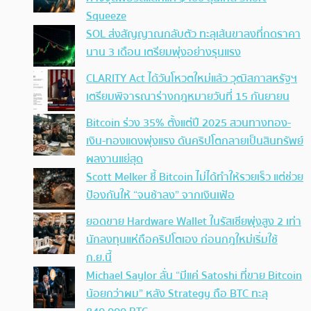
Squeeze
SOL ส่งสัญญาณกลับตัว ทะลุเส้นขาลงที่กดราคา
นาน 3 เดือน เตรียมพุ่งอย่างรุนแรง
CLARITY Act ได้วันโหวตใหม่แล้ว วุฒิสภาสหรัฐฯ
เตรียมพิจารณาร่างกฎหมายวันที่ 15 กันยายน
Bitcoin ร่วง 35% ตั้งแต่ปี 2025 สวนทางทอง-
เงิน-ทองแดงพุ่งแรง ดันคริปโตกลายเป็นสินทรัพย์
ผลงานแย่สุด
Scott Melker ชี้ Bitcoin ไม่ได้ทำให้รวยเร็ว แต่ช่วย
ป้องกันให้ “จนช้าลง” จากเงินเฟ้อ
ยอดขาย Hardware Wallet ในรัสเซียพุ่งสูง 2 เท่า
นักลงทุนแห่ถือคริปโตเอง ก่อนกฎใหม่เริ่มใช้
ก.ย.นี้
Michael Saylor ลั่น “มีแค่ Satoshi ที่ขาย Bitcoin
น้อยกว่าผม” หลัง Strategy ถือ BTC ทะลุ