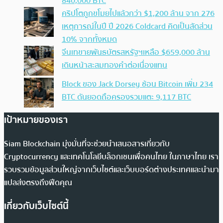
840,000 BTC
คริปโตถูกขโมยไปแล้วกว่า $1,200 ล้าน จาก 276
เหตุการณ์ในปี ปี 2026 Coldcard คิดเป็นสัดส่วน
10% จากทั้งหมด
จีนเทขายพันธบัตรสหรัฐฯเหลือ $659,000 ล้าน
เดินหน้าสะสมทองคำต่อเนื่องแทน
Block ของ Jack Dorsey ช้อน Bitcoin เพิ่ม 234
BTC ดันยอดถือครองรวมแตะ 9,117 BTC
เป้าหมายของเรา
Siam Blockchain มุ่งมั่นที่จะช่วยนำเสนอสารเกี่ยวกับ
Cryptocurrency และเทคโนโลยีบล็อกเชนเพื่อคนไทย ในภาษาไทย เรา
รวบรวมข้อมูลส่วนใหญ่จากเว็บไซต์และเว็บบอร์ดต่างประเทศและนำมา
แปลส่งตรงถึงฟีดคุณ
เกี่ยวกับเว็บไซต์นี้