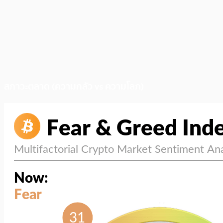
สภาวะตลาด (ความกลัว vs ความโลภ)