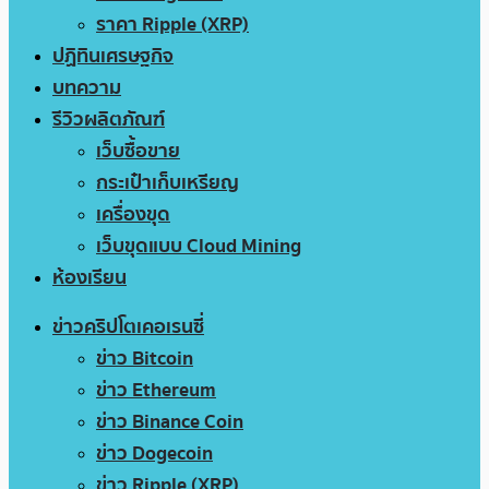
ราคา Ripple (XRP)
ปฏิทินเศรษฐกิจ
บทความ
รีวิวผลิตภัณฑ์
เว็บซื้อขาย
กระเป๋าเก็บเหรียญ
เครื่องขุด
เว็บขุดแบบ Cloud Mining
ห้องเรียน
ข่าวคริปโตเคอเรนซี่
ข่าว Bitcoin
ข่าว Ethereum
ข่าว Binance Coin
ข่าว Dogecoin
ข่าว Ripple (XRP)