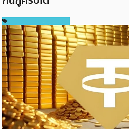
กันกู้คริปโต
ข่าวคริปโตเคอเรนซี่
,
เหรียญอื่นๆ