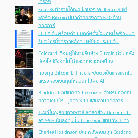
เครื่อง
SpaceX ทำรายได้ทะลุเป้าของ Wall Street แต่
พอร์ต Bitcoin มีมูลค่าลดลงกว่า 540 ล้าน
ดอลลาร์
CLICX ลั่นพร้อมดำเนินคดีผู้ตั้งใจบิดหนี้ พร้อมปิด
รับสมัครชั่วคราวหลังคนแห่ยื่นจนระบบล้น
Coldcard เตือนผู้ใช้งานรีบย้าย Bitcoin ด่วน หลัง
ช่องโหว่ยังอุดไม่ได้ และถูกเจาะต่อเนื่อง
กองทุน Bitcoin ETF เจ๊งและปิดตัวเป็นแห่งแรกใน
สหรัฐหลังเงินทุนไหลออกไปฝั่ง AI
BlackRock ลุยเปิดตัว Tokenized สำหรับกองทุน
ตลาดเงินยุโรปมูลค่า 3.11 แสนล้านดอลลาร์
แบงก์ใหญ่สุดของอิตาลี ลดสัดส่วน Bitcoin ETF
ลง 99% หันลงทุน ใน Ethereum แทนถึง 3 เท่า
Charles Hoskinson ปลุกพลังคอมมูฯ Cardano