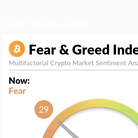
สภาวะตลาด (ความกลัว vs ความโลภ)