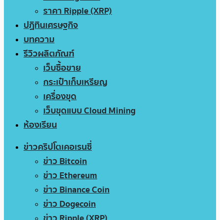
ราคา Ripple (XRP)
ปฏิทินเศรษฐกิจ
บทความ
รีวิวผลิตภัณฑ์
เว็บซื้อขาย
กระเป๋าเก็บเหรียญ
เครื่องขุด
เว็บขุดแบบ Cloud Mining
ห้องเรียน
ข่าวคริปโตเคอเรนซี่
ข่าว Bitcoin
ข่าว Ethereum
ข่าว Binance Coin
ข่าว Dogecoin
ข่าว Ripple (XRP)