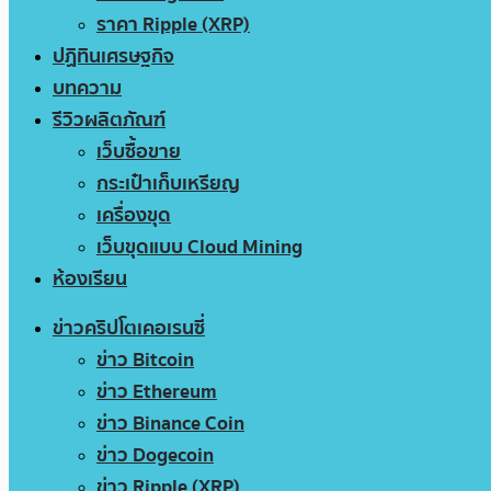
ราคา Ripple (XRP)
ปฏิทินเศรษฐกิจ
บทความ
รีวิวผลิตภัณฑ์
เว็บซื้อขาย
กระเป๋าเก็บเหรียญ
เครื่องขุด
เว็บขุดแบบ Cloud Mining
ห้องเรียน
ข่าวคริปโตเคอเรนซี่
ข่าว Bitcoin
ข่าว Ethereum
ข่าว Binance Coin
ข่าว Dogecoin
ข่าว Ripple (XRP)