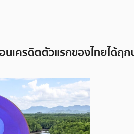
อนเครดิตตัวแรกของไทยได้ฤกษ์เ