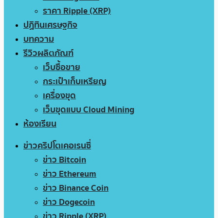
ราคา Ripple (XRP)
ปฏิทินเศรษฐกิจ
บทความ
รีวิวผลิตภัณฑ์
เว็บซื้อขาย
กระเป๋าเก็บเหรียญ
เครื่องขุด
เว็บขุดแบบ Cloud Mining
ห้องเรียน
ข่าวคริปโตเคอเรนซี่
ข่าว Bitcoin
ข่าว Ethereum
ข่าว Binance Coin
ข่าว Dogecoin
ข่าว Ripple (XRP)