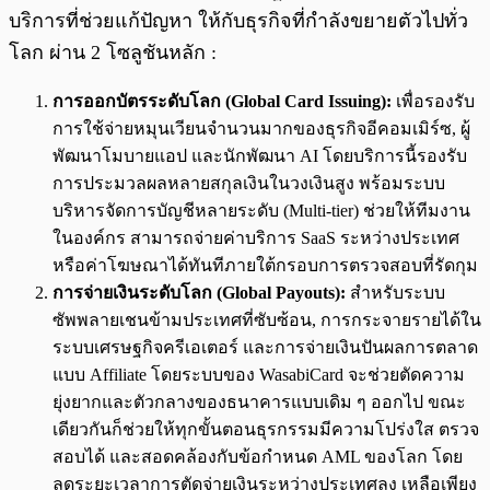
บริการที่ช่วยแก้ปัญหา ให้กับธุรกิจที่กำลังขยายตัวไปทั่ว
โลก ผ่าน 2 โซลูชันหลัก :
การออกบัตรระดับโลก (Global Card Issuing):
เพื่อรองรับ
การใช้จ่ายหมุนเวียนจำนวนมากของธุรกิจอีคอมเมิร์ซ, ผู้
พัฒนาโมบายแอป และนักพัฒนา AI โดยบริการนี้รองรับ
การประมวลผลหลายสกุลเงินในวงเงินสูง พร้อมระบบ
บริหารจัดการบัญชีหลายระดับ (Multi-tier) ช่วยให้ทีมงาน
ในองค์กร สามารถจ่ายค่าบริการ SaaS ระหว่างประเทศ
หรือค่าโฆษณาได้ทันทีภายใต้กรอบการตรวจสอบที่รัดกุม
การจ่ายเงินระดับโลก (Global Payouts):
สำหรับระบบ
ซัพพลายเชนข้ามประเทศที่ซับซ้อน, การกระจายรายได้ใน
ระบบเศรษฐกิจครีเอเตอร์ และการจ่ายเงินปันผลการตลาด
แบบ Affiliate โดยระบบของ WasabiCard จะช่วยตัดความ
ยุ่งยากและตัวกลางของธนาคารแบบเดิม ๆ ออกไป ขณะ
เดียวกันก็ช่วยให้ทุกขั้นตอนธุรกรรมมีความโปร่งใส ตรวจ
สอบได้ และสอดคล้องกับข้อกำหนด AML ของโลก โดย
ลดระยะเวลาการตัดจ่ายเงินระหว่างประเทศลง เหลือเพียง