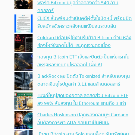
พอร์ต Bitcoin มีมูลค่าลดลงกว่า 540 ล้าน
ดอลลาร์
CLICX ลั่นพร้อมดำเนินคดีผู้ตั้งใจบิดหนี้ พร้อมปิด
รับสมัครชั่วคราวหลังคนแห่ยื่นจนระบบล้น
Coldcard เตือนผู้ใช้งานรีบย้าย Bitcoin ด่วน หลัง
ช่องโหว่ยังอุดไม่ได้ และถูกเจาะต่อเนื่อง
กองทุน Bitcoin ETF เจ๊งและปิดตัวเป็นแห่งแรกใน
สหรัฐหลังเงินทุนไหลออกไปฝั่ง AI
BlackRock ลุยเปิดตัว Tokenized สำหรับกองทุน
ตลาดเงินยุโรปมูลค่า 3.11 แสนล้านดอลลาร์
แบงก์ใหญ่สุดของอิตาลี ลดสัดส่วน Bitcoin ETF
ลง 99% หันลงทุน ใน Ethereum แทนถึง 3 เท่า
Charles Hoskinson ปลุกพลังคอมมูฯ Cardano
ลั่นต้องการพา ADA กลับมาเป็นผู้ชนะ
นักขุด Bitcoin สาย Solo เจอบล็อก รับทรัพย์คน