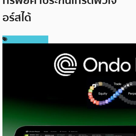
ทรัพย์ค้ำประกันเทรดฟิวเจ
อร์สได้
ข่าวคริปโตเคอเรนซี่