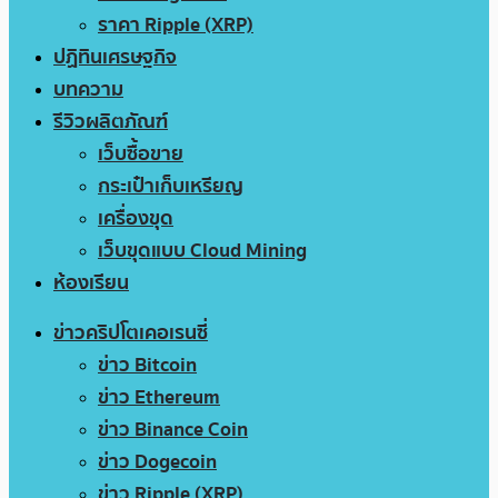
ราคา Ripple (XRP)
ปฏิทินเศรษฐกิจ
บทความ
รีวิวผลิตภัณฑ์
เว็บซื้อขาย
กระเป๋าเก็บเหรียญ
เครื่องขุด
เว็บขุดแบบ Cloud Mining
ห้องเรียน
ข่าวคริปโตเคอเรนซี่
ข่าว Bitcoin
ข่าว Ethereum
ข่าว Binance Coin
ข่าว Dogecoin
ข่าว Ripple (XRP)