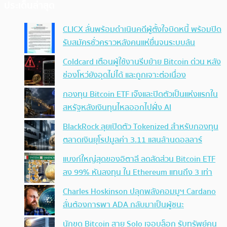
ประเด็นล่าสุด
CLICX ลั่นพร้อมดำเนินคดีผู้ตั้งใจบิดหนี้ พร้อมปิด
รับสมัครชั่วคราวหลังคนแห่ยื่นจนระบบล้น
Coldcard เตือนผู้ใช้งานรีบย้าย Bitcoin ด่วน หลัง
ช่องโหว่ยังอุดไม่ได้ และถูกเจาะต่อเนื่อง
กองทุน Bitcoin ETF เจ๊งและปิดตัวเป็นแห่งแรกใน
สหรัฐหลังเงินทุนไหลออกไปฝั่ง AI
BlackRock ลุยเปิดตัว Tokenized สำหรับกองทุน
ตลาดเงินยุโรปมูลค่า 3.11 แสนล้านดอลลาร์
แบงก์ใหญ่สุดของอิตาลี ลดสัดส่วน Bitcoin ETF
ลง 99% หันลงทุน ใน Ethereum แทนถึง 3 เท่า
Charles Hoskinson ปลุกพลังคอมมูฯ Cardano
ลั่นต้องการพา ADA กลับมาเป็นผู้ชนะ
นักขุด Bitcoin สาย Solo เจอบล็อก รับทรัพย์คน