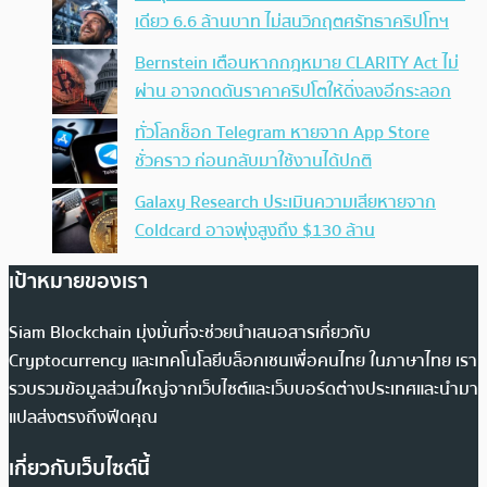
เดียว 6.6 ล้านบาท ไม่สนวิกฤตศรัทธาคริปโทฯ
Bernstein เตือนหากกฎหมาย CLARITY Act ไม่
ผ่าน อาจกดดันราคาคริปโตให้ดิ่งลงอีกระลอก
ทั่วโลกช็อก Telegram หายจาก App Store
ชั่วคราว ก่อนกลับมาใช้งานได้ปกติ
Galaxy Research ประเมินความเสียหายจาก
Coldcard อาจพุ่งสูงถึง $130 ล้าน
เป้าหมายของเรา
Siam Blockchain มุ่งมั่นที่จะช่วยนำเสนอสารเกี่ยวกับ
Cryptocurrency และเทคโนโลยีบล็อกเชนเพื่อคนไทย ในภาษาไทย เรา
รวบรวมข้อมูลส่วนใหญ่จากเว็บไซต์และเว็บบอร์ดต่างประเทศและนำมา
แปลส่งตรงถึงฟีดคุณ
เกี่ยวกับเว็บไซต์นี้