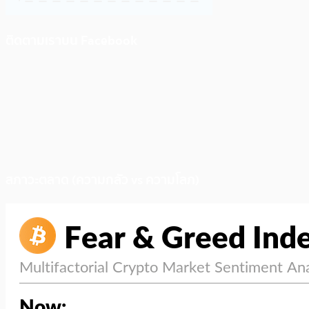
ติดตามเราบน Facebook
สภาวะตลาด (ความกลัว vs ความโลภ)