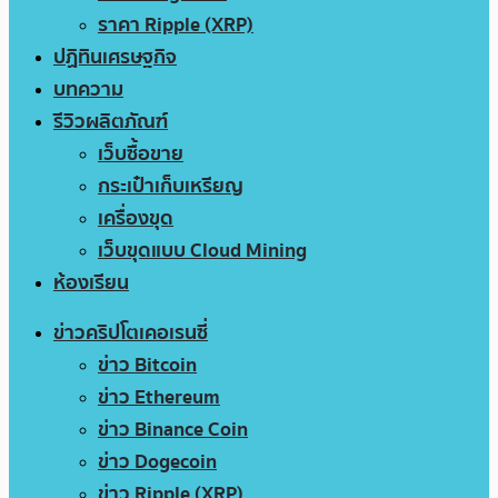
ราคา Ripple (XRP)
ปฏิทินเศรษฐกิจ
บทความ
รีวิวผลิตภัณฑ์
เว็บซื้อขาย
กระเป๋าเก็บเหรียญ
เครื่องขุด
เว็บขุดแบบ Cloud Mining
ห้องเรียน
ข่าวคริปโตเคอเรนซี่
ข่าว Bitcoin
ข่าว Ethereum
ข่าว Binance Coin
ข่าว Dogecoin
ข่าว Ripple (XRP)