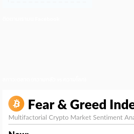
ติดตามเราบน Facebook
สภาวะตลาด (ความกลัว vs ความโลภ)