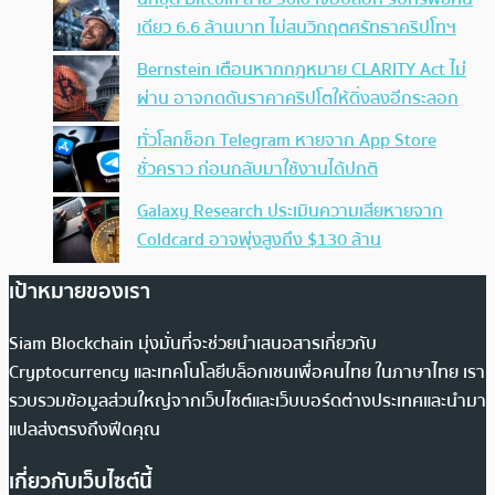
เดียว 6.6 ล้านบาท ไม่สนวิกฤตศรัทธาคริปโทฯ
Bernstein เตือนหากกฎหมาย CLARITY Act ไม่
ผ่าน อาจกดดันราคาคริปโตให้ดิ่งลงอีกระลอก
ทั่วโลกช็อก Telegram หายจาก App Store
ชั่วคราว ก่อนกลับมาใช้งานได้ปกติ
Galaxy Research ประเมินความเสียหายจาก
Coldcard อาจพุ่งสูงถึง $130 ล้าน
เป้าหมายของเรา
Siam Blockchain มุ่งมั่นที่จะช่วยนำเสนอสารเกี่ยวกับ
Cryptocurrency และเทคโนโลยีบล็อกเชนเพื่อคนไทย ในภาษาไทย เรา
รวบรวมข้อมูลส่วนใหญ่จากเว็บไซต์และเว็บบอร์ดต่างประเทศและนำมา
แปลส่งตรงถึงฟีดคุณ
เกี่ยวกับเว็บไซต์นี้