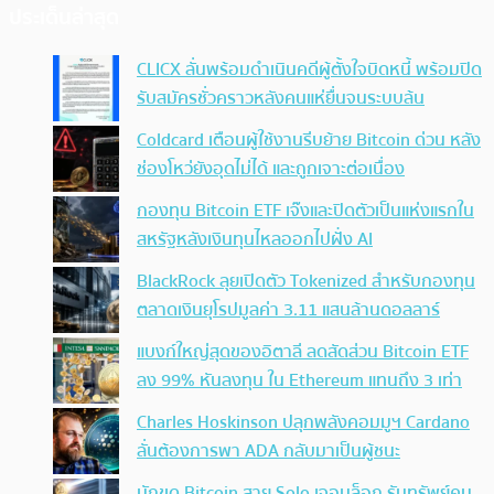
ประเด็นล่าสุด
CLICX ลั่นพร้อมดำเนินคดีผู้ตั้งใจบิดหนี้ พร้อมปิด
รับสมัครชั่วคราวหลังคนแห่ยื่นจนระบบล้น
Coldcard เตือนผู้ใช้งานรีบย้าย Bitcoin ด่วน หลัง
ช่องโหว่ยังอุดไม่ได้ และถูกเจาะต่อเนื่อง
กองทุน Bitcoin ETF เจ๊งและปิดตัวเป็นแห่งแรกใน
สหรัฐหลังเงินทุนไหลออกไปฝั่ง AI
BlackRock ลุยเปิดตัว Tokenized สำหรับกองทุน
ตลาดเงินยุโรปมูลค่า 3.11 แสนล้านดอลลาร์
แบงก์ใหญ่สุดของอิตาลี ลดสัดส่วน Bitcoin ETF
ลง 99% หันลงทุน ใน Ethereum แทนถึง 3 เท่า
Charles Hoskinson ปลุกพลังคอมมูฯ Cardano
ลั่นต้องการพา ADA กลับมาเป็นผู้ชนะ
นักขุด Bitcoin สาย Solo เจอบล็อก รับทรัพย์คน