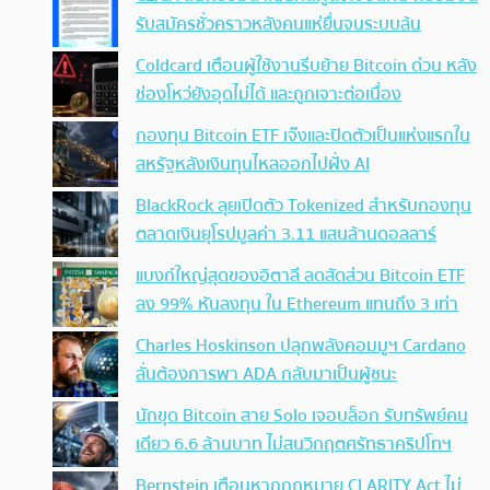
รับสมัครชั่วคราวหลังคนแห่ยื่นจนระบบล้น
Coldcard เตือนผู้ใช้งานรีบย้าย Bitcoin ด่วน หลัง
ช่องโหว่ยังอุดไม่ได้ และถูกเจาะต่อเนื่อง
กองทุน Bitcoin ETF เจ๊งและปิดตัวเป็นแห่งแรกใน
สหรัฐหลังเงินทุนไหลออกไปฝั่ง AI
BlackRock ลุยเปิดตัว Tokenized สำหรับกองทุน
ตลาดเงินยุโรปมูลค่า 3.11 แสนล้านดอลลาร์
แบงก์ใหญ่สุดของอิตาลี ลดสัดส่วน Bitcoin ETF
ลง 99% หันลงทุน ใน Ethereum แทนถึง 3 เท่า
Charles Hoskinson ปลุกพลังคอมมูฯ Cardano
ลั่นต้องการพา ADA กลับมาเป็นผู้ชนะ
นักขุด Bitcoin สาย Solo เจอบล็อก รับทรัพย์คน
เดียว 6.6 ล้านบาท ไม่สนวิกฤตศรัทธาคริปโทฯ
Bernstein เตือนหากกฎหมาย CLARITY Act ไม่