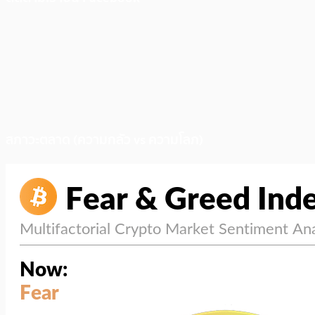
สภาวะตลาด (ความกลัว vs ความโลภ)