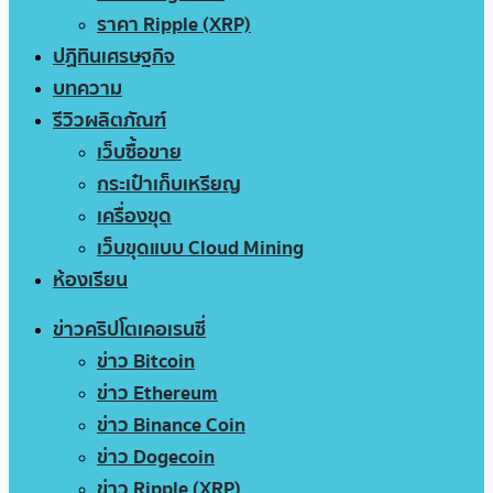
ราคา Ripple (XRP)
ปฏิทินเศรษฐกิจ
บทความ
รีวิวผลิตภัณฑ์
เว็บซื้อขาย
กระเป๋าเก็บเหรียญ
เครื่องขุด
เว็บขุดแบบ Cloud Mining
ห้องเรียน
ข่าวคริปโตเคอเรนซี่
ข่าว Bitcoin
ข่าว Ethereum
ข่าว Binance Coin
ข่าว Dogecoin
ข่าว Ripple (XRP)