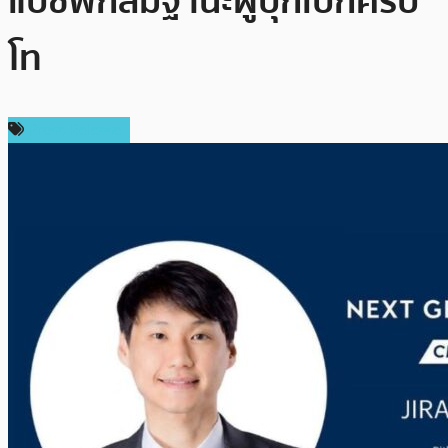
แปซิฟิกสมฐานะผู้บุกเบิกคริป
โท
Press Release