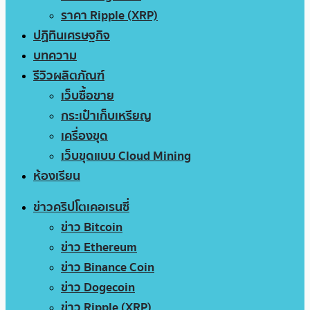
ราคา Ripple (XRP)
ปฏิทินเศรษฐกิจ
บทความ
รีวิวผลิตภัณฑ์
เว็บซื้อขาย
กระเป๋าเก็บเหรียญ
เครื่องขุด
เว็บขุดแบบ Cloud Mining
ห้องเรียน
ข่าวคริปโตเคอเรนซี่
ข่าว Bitcoin
ข่าว Ethereum
ข่าว Binance Coin
ข่าว Dogecoin
ข่าว Ripple (XRP)