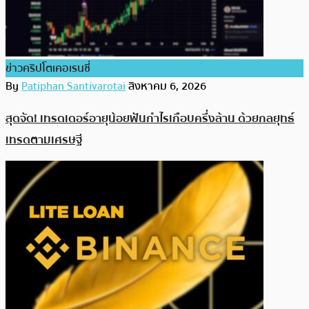
ข่าวคริปโตเคอเรนซี่
By
Patiphan Santivarotai
สิงหาคม 6, 2026
สุดจัด! เทรดเดอร์อายุน้อยฟันกำไรเกือบครึ่งล้าน ด้วยกลยุทธ์
เทรดตามเศรษฐี