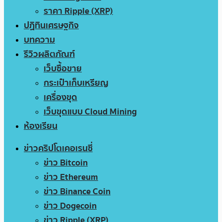
ราคา Ripple (XRP)
ปฏิทินเศรษฐกิจ
บทความ
รีวิวผลิตภัณฑ์
เว็บซื้อขาย
กระเป๋าเก็บเหรียญ
เครื่องขุด
เว็บขุดแบบ Cloud Mining
ห้องเรียน
ข่าวคริปโตเคอเรนซี่
ข่าว Bitcoin
ข่าว Ethereum
ข่าว Binance Coin
ข่าว Dogecoin
ข่าว Ripple (XRP)