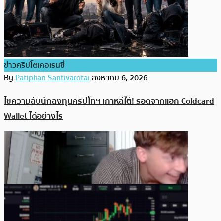
ข่าวคริปโตเคอเรนซี่
By
Patiphan Santivarotai
สิงหาคม 6, 2026
ไขความลับนักลงทุนคริปโทฯ เกาหลีใต้! รอดจากแฮก Coldcard
Wallet ได้อย่างไร