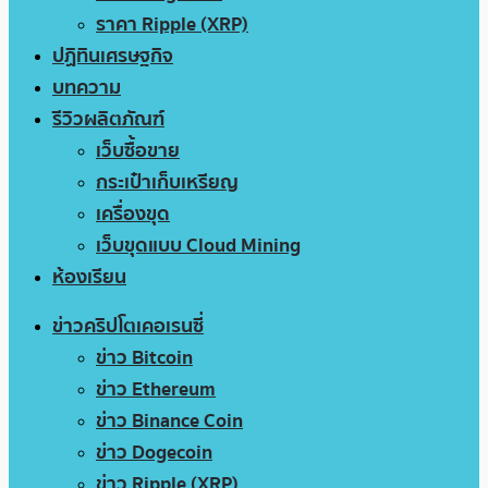
ราคา Ripple (XRP)
ปฏิทินเศรษฐกิจ
บทความ
รีวิวผลิตภัณฑ์
เว็บซื้อขาย
กระเป๋าเก็บเหรียญ
เครื่องขุด
เว็บขุดแบบ Cloud Mining
ห้องเรียน
ข่าวคริปโตเคอเรนซี่
ข่าว Bitcoin
ข่าว Ethereum
ข่าว Binance Coin
ข่าว Dogecoin
ข่าว Ripple (XRP)