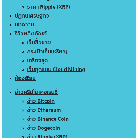
ราคา Ripple (XRP)
ปฏิทินเศรษฐกิจ
บทความ
รีวิวผลิตภัณฑ์
เว็บซื้อขาย
กระเป๋าเก็บเหรียญ
เครื่องขุด
เว็บขุดแบบ Cloud Mining
ห้องเรียน
ข่าวคริปโตเคอเรนซี่
ข่าว Bitcoin
ข่าว Ethereum
ข่าว Binance Coin
ข่าว Dogecoin
ข่าว Ripple (XRP)