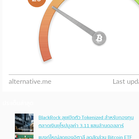
ประเด็นล่าสุด
BlackRock ลุยเปิดตัว Tokenized สำหรับกองทุน
ตลาดเงินยุโรปมูลค่า 3.11 แสนล้านดอลลาร์
แบงก์ใหญ่สุดของอิตาลี ลดสัดส่วน Bitcoin ETF