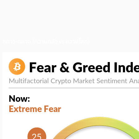
สภาวะตลาด (ความกลัว vs ความโลภ)