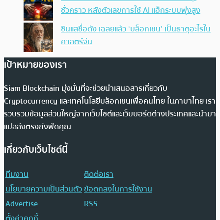
ชั่วคราว หลังตัวเลขการใช้ AI แฮ็กระบบพุ่งสูง
ซินแสชื่อดัง เฉลยแล้ว ‘บล็อกเชน’ เป็นธาตุอะไรใน
ศาสตร์จีน
เป้าหมายของเรา
Siam Blockchain มุ่งมั่นที่จะช่วยนำเสนอสารเกี่ยวกับ
Cryptocurrency และเทคโนโลยีบล็อกเชนเพื่อคนไทย ในภาษาไทย เรา
รวบรวมข้อมูลส่วนใหญ่จากเว็บไซต์และเว็บบอร์ดต่างประเทศและนำมา
แปลส่งตรงถึงฟีดคุณ
เกี่ยวกับเว็บไซต์นี้
ทีมงาน
ติดต่อเรา
นโยบายความเป็นส่วนตัว
ข้อตกลงในการใช้งาน
Advertise
RSS
ตั้งค่าคุกกี้