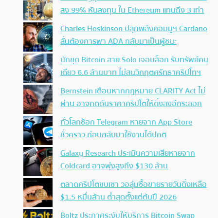
ลง 99% หันลงทุน ใน Ethereum แทนถึง 3 เท่า
Charles Hoskinson ปลุกพลังคอมมูฯ Cardano
ลั่นต้องการพา ADA กลับมาเป็นผู้ชนะ
นักขุด Bitcoin สาย Solo เจอบล็อก รับทรัพย์คน
เดียว 6.6 ล้านบาท ไม่สนวิกฤตศรัทธาคริปโทฯ
Bernstein เตือนหากกฎหมาย CLARITY Act ไม่
ผ่าน อาจกดดันราคาคริปโตให้ดิ่งลงอีกระลอก
ทั่วโลกช็อก Telegram หายจาก App Store
ชั่วคราว ก่อนกลับมาใช้งานได้ปกติ
Galaxy Research ประเมินความเสียหายจาก
Coldcard อาจพุ่งสูงถึง $130 ล้าน
ตลาดคริปโตซบเซา วอลุ่มซื้อขายรายวันดิ่งเหลือ
$1.5 หมื่นล้าน ต่ำสุดตั้งแต่ต้นปี 2026
Boltz ประกาศระงับให้บริการ Bitcoin Swap