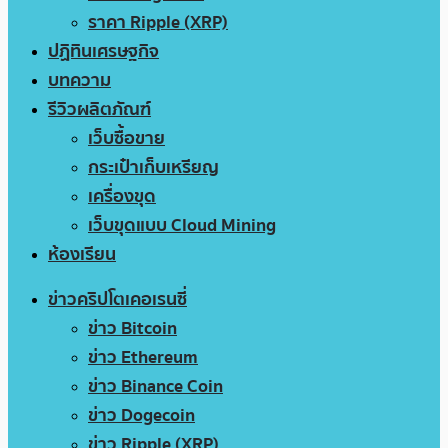
ราคา Ripple (XRP)
ปฏิทินเศรษฐกิจ
บทความ
รีวิวผลิตภัณฑ์
เว็บซื้อขาย
กระเป๋าเก็บเหรียญ
เครื่องขุด
เว็บขุดแบบ Cloud Mining
ห้องเรียน
ข่าวคริปโตเคอเรนซี่
ข่าว Bitcoin
ข่าว Ethereum
ข่าว Binance Coin
ข่าว Dogecoin
ข่าว Ripple (XRP)