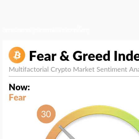
สภาวะตลาด (ความกลัว vs ความโลภ)