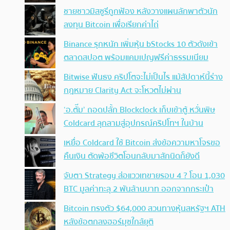
ชายชาวมิสซูรีถูกฟ้อง หลังวางแผนลักพาตัวนัก
ลงทุน Bitcoin เพื่อเรียกค่าไถ่
Binance รุกหนัก เพิ่มหุ้น bStocks 10 ตัวดังเข้า
ตลาดสปอต พร้อมแคมเปญฟรีค่าธรรมเนียม
Bitwise ฟันธง คริปโตจะไม่เป็นไร แม้สัปดาห์นี้ร่าง
กฎหมาย Clarity Act จะโหวตไม่ผ่าน
‘อ.ตั๊ม’ ถอดปลั้ก Blockclock เก็บเข้าตู้ หวั่นพิษ
Coldcard ลุกลามสู่อุปกรณ์คริปโทฯ ในบ้าน
เหยื่อ Coldcard ใช้ Bitcoin ส่งข้อความหาโจรขอ
คืนเงิน ตัดพ้อชีวิตโอนกลับมาสักนิดก็ยังดี
จับตา Strategy ส่อแววเทขายรอบ 4 ? โอน 1,030
BTC มูลค่าทะลุ 2 พันล้านบาท ออกจากกระเป๋า
Bitcoin ทรงตัว $64,000 สวนทางหุ้นสหรัฐฯ ATH
หลังข้อตกลงฮอร์มุซใกล้ยุติ