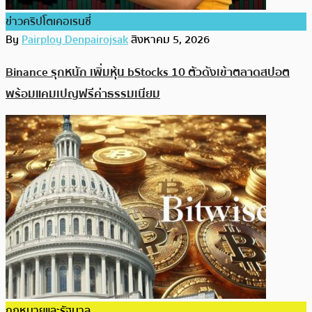
ข่าวคริปโตเคอเรนซี่
By
Pairploy Denpairojsak
สิงหาคม 5, 2026
Binance รุกหนัก เพิ่มหุ้น bStocks 10 ตัวดังเข้าตลาดสปอต
พร้อมแคมเปญฟรีค่าธรรมเนียม
กฎหมายและรัฐบาล