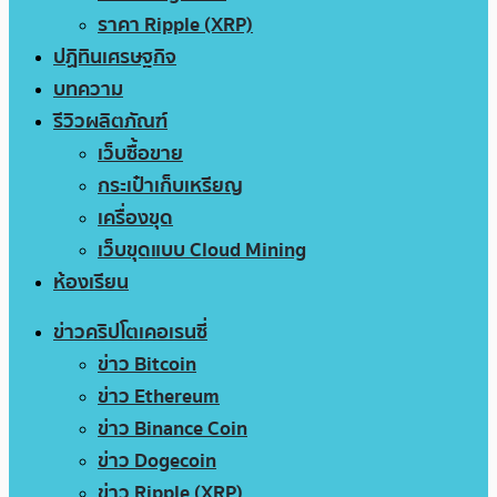
ราคา Ripple (XRP)
ปฏิทินเศรษฐกิจ
บทความ
รีวิวผลิตภัณฑ์
เว็บซื้อขาย
กระเป๋าเก็บเหรียญ
เครื่องขุด
เว็บขุดแบบ Cloud Mining
ห้องเรียน
ข่าวคริปโตเคอเรนซี่
ข่าว Bitcoin
ข่าว Ethereum
ข่าว Binance Coin
ข่าว Dogecoin
ข่าว Ripple (XRP)