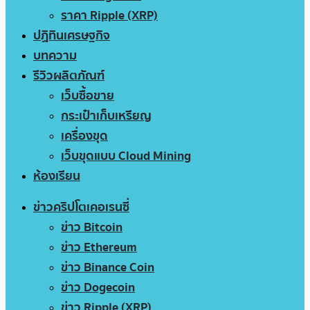
ราคา Ripple (XRP)
ปฏิทินเศรษฐกิจ
บทความ
รีวิวผลิตภัณฑ์
เว็บซื้อขาย
กระเป๋าเก็บเหรียญ
เครื่องขุด
เว็บขุดแบบ Cloud Mining
ห้องเรียน
ข่าวคริปโตเคอเรนซี่
ข่าว Bitcoin
ข่าว Ethereum
ข่าว Binance Coin
ข่าว Dogecoin
ข่าว Ripple (XRP)