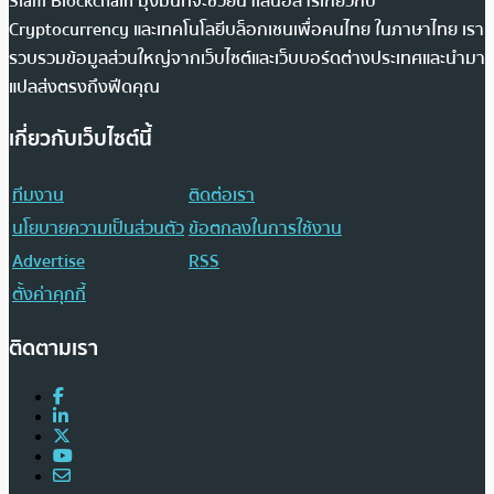
Siam Blockchain มุ่งมั่นที่จะช่วยนำเสนอสารเกี่ยวกับ
Cryptocurrency และเทคโนโลยีบล็อกเชนเพื่อคนไทย ในภาษาไทย เรา
รวบรวมข้อมูลส่วนใหญ่จากเว็บไซต์และเว็บบอร์ดต่างประเทศและนำมา
แปลส่งตรงถึงฟีดคุณ
เกี่ยวกับเว็บไซต์นี้
ทีมงาน
ติดต่อเรา
นโยบายความเป็นส่วนตัว
ข้อตกลงในการใช้งาน
Advertise
RSS
ตั้งค่าคุกกี้
ติดตามเรา