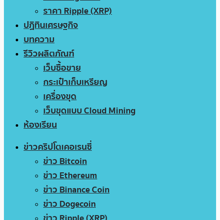
ราคา Ripple (XRP)
ปฏิทินเศรษฐกิจ
บทความ
รีวิวผลิตภัณฑ์
เว็บซื้อขาย
กระเป๋าเก็บเหรียญ
เครื่องขุด
เว็บขุดแบบ Cloud Mining
ห้องเรียน
ข่าวคริปโตเคอเรนซี่
ข่าว Bitcoin
ข่าว Ethereum
ข่าว Binance Coin
ข่าว Dogecoin
ข่าว Ripple (XRP)