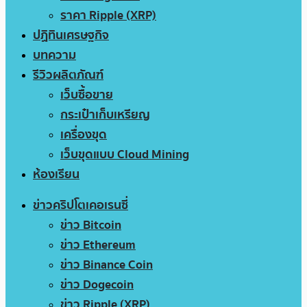
ราคา Ripple (XRP)
ปฏิทินเศรษฐกิจ
บทความ
รีวิวผลิตภัณฑ์
เว็บซื้อขาย
กระเป๋าเก็บเหรียญ
เครื่องขุด
เว็บขุดแบบ Cloud Mining
ห้องเรียน
ข่าวคริปโตเคอเรนซี่
ข่าว Bitcoin
ข่าว Ethereum
ข่าว Binance Coin
ข่าว Dogecoin
ข่าว Ripple (XRP)