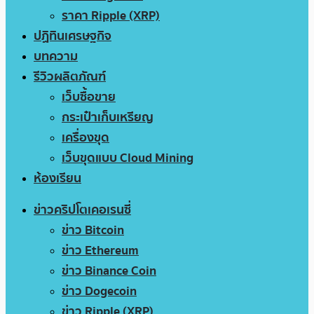
ราคา Ripple (XRP)
ปฏิทินเศรษฐกิจ
บทความ
รีวิวผลิตภัณฑ์
เว็บซื้อขาย
กระเป๋าเก็บเหรียญ
เครื่องขุด
เว็บขุดแบบ Cloud Mining
ห้องเรียน
ข่าวคริปโตเคอเรนซี่
ข่าว Bitcoin
ข่าว Ethereum
ข่าว Binance Coin
ข่าว Dogecoin
ข่าว Ripple (XRP)