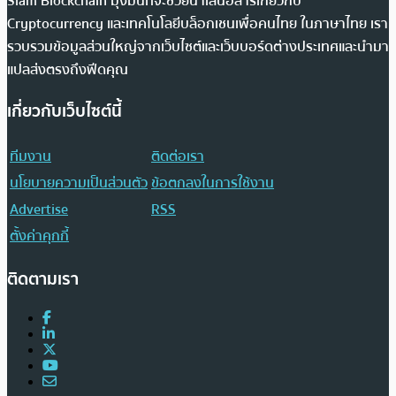
Siam Blockchain มุ่งมั่นที่จะช่วยนำเสนอสารเกี่ยวกับ
Cryptocurrency และเทคโนโลยีบล็อกเชนเพื่อคนไทย ในภาษาไทย เรา
รวบรวมข้อมูลส่วนใหญ่จากเว็บไซต์และเว็บบอร์ดต่างประเทศและนำมา
แปลส่งตรงถึงฟีดคุณ
เกี่ยวกับเว็บไซต์นี้
ทีมงาน
ติดต่อเรา
นโยบายความเป็นส่วนตัว
ข้อตกลงในการใช้งาน
Advertise
RSS
ตั้งค่าคุกกี้
ติดตามเรา