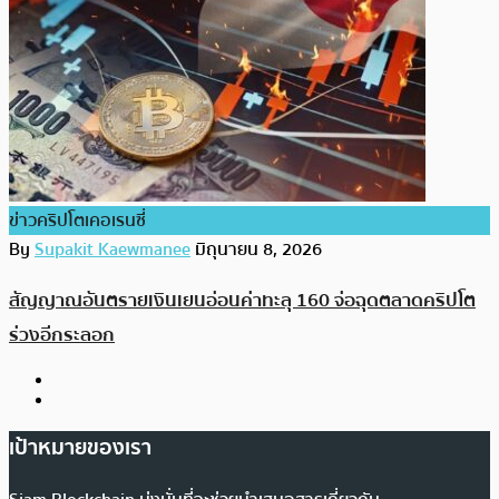
ข่าวคริปโตเคอเรนซี่
By
Supakit Kaewmanee
มิถุนายน 8, 2026
สัญญาณอันตรายเงินเยนอ่อนค่าทะลุ 160 จ่อฉุดตลาดคริปโต
ร่วงอีกระลอก
เป้าหมายของเรา