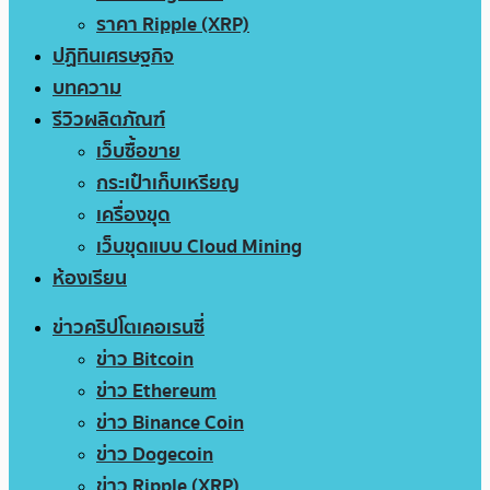
ราคา Ripple (XRP)
ปฏิทินเศรษฐกิจ
บทความ
รีวิวผลิตภัณฑ์
เว็บซื้อขาย
กระเป๋าเก็บเหรียญ
เครื่องขุด
เว็บขุดแบบ Cloud Mining
ห้องเรียน
ข่าวคริปโตเคอเรนซี่
ข่าว Bitcoin
ข่าว Ethereum
ข่าว Binance Coin
ข่าว Dogecoin
ข่าว Ripple (XRP)