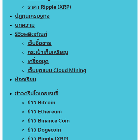
ราคา Ripple (XRP)
ปฏิทินเศรษฐกิจ
บทความ
รีวิวผลิตภัณฑ์
เว็บซื้อขาย
กระเป๋าเก็บเหรียญ
เครื่องขุด
เว็บขุดแบบ Cloud Mining
ห้องเรียน
ข่าวคริปโตเคอเรนซี่
ข่าว Bitcoin
ข่าว Ethereum
ข่าว Binance Coin
ข่าว Dogecoin
ข่าว Ripple (XRP)