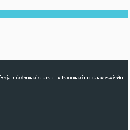
วนใหญ่จากเว็บไซต์และเว็บบอร์ดต่างประเทศและนำมาแปลส่งตรงถึงฟีด