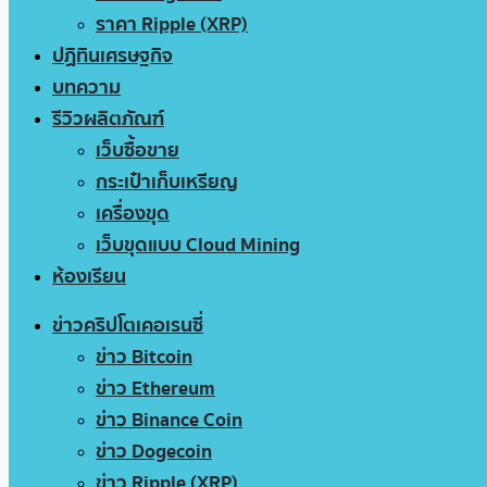
ราคา Ripple (XRP)
ปฏิทินเศรษฐกิจ
บทความ
รีวิวผลิตภัณฑ์
เว็บซื้อขาย
กระเป๋าเก็บเหรียญ
เครื่องขุด
เว็บขุดแบบ Cloud Mining
ห้องเรียน
ข่าวคริปโตเคอเรนซี่
ข่าว Bitcoin
ข่าว Ethereum
ข่าว Binance Coin
ข่าว Dogecoin
ข่าว Ripple (XRP)