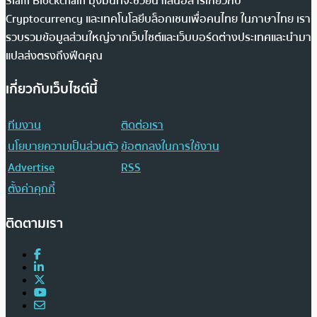
Siam Blockchain มุ่งมั่นที่จะช่วยนำเสนอสารเกี่ยวกับ
Cryptocurrency และเทคโนโลยีบล็อกเชนเพื่อคนไทย ในภาษาไทย เรา
รวบรวมข้อมูลส่วนใหญ่จากเว็บไซต์และเว็บบอร์ดต่างประเทศและนำมา
แปลส่งตรงถึงฟีดคุณ
เกี่ยวกับเว็บไซต์นี้
ทีมงาน
ติดต่อเรา
นโยบายความเป็นส่วนตัว
ข้อตกลงในการใช้งาน
Advertise
RSS
ตั้งค่าคุกกี้
ติดตามเรา