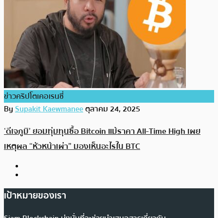
ข่าวคริปโตเคอเรนซี่
By
Supakit Kaewmanee
ตุลาคม 24, 2025
‘ดีเจภูมิ’ ยอมทุ่มทุนซื้อ Bitcoin แม้ราคา All-Time High เผย
เหตุผล “หัวหน้าเผ่า” มองเห็นอะไรใน BTC
เป้าหมายของเรา