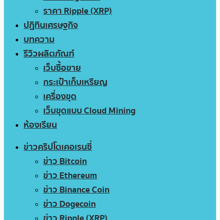
ราคา Ripple (XRP)
ปฏิทินเศรษฐกิจ
บทความ
รีวิวผลิตภัณฑ์
เว็บซื้อขาย
กระเป๋าเก็บเหรียญ
เครื่องขุด
เว็บขุดแบบ Cloud Mining
ห้องเรียน
ข่าวคริปโตเคอเรนซี่
ข่าว Bitcoin
ข่าว Ethereum
ข่าว Binance Coin
ข่าว Dogecoin
ข่าว Ripple (XRP)