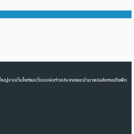
วนใหญ่จากเว็บไซต์และเว็บบอร์ดต่างประเทศและนำมาแปลส่งตรงถึงฟีด