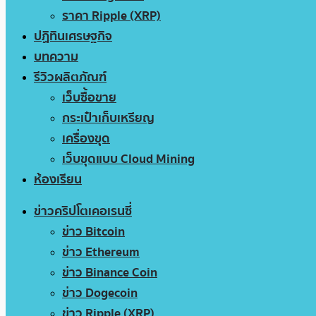
ราคา Ripple (XRP)
ปฏิทินเศรษฐกิจ
บทความ
รีวิวผลิตภัณฑ์
เว็บซื้อขาย
กระเป๋าเก็บเหรียญ
เครื่องขุด
เว็บขุดแบบ Cloud Mining
ห้องเรียน
ข่าวคริปโตเคอเรนซี่
ข่าว Bitcoin
ข่าว Ethereum
ข่าว Binance Coin
ข่าว Dogecoin
ข่าว Ripple (XRP)