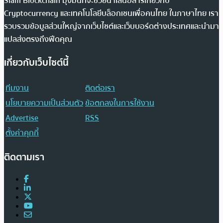
Siam Blockchain มุ่งมั่นที่จะช่วยนำเสนอสารเกี่ยวกับ
Cryptocurrency และเทคโนโลยีบล็อกเชนเพื่อคนไทย ในภาษาไทย เรา
รวบรวมข้อมูลส่วนใหญ่จากเว็บไซต์และเว็บบอร์ดต่างประเทศและนำมา
แปลส่งตรงถึงฟีดคุณ
เกี่ยวกับเว็บไซต์นี้
ทีมงาน
ติดต่อเรา
นโยบายความเป็นส่วนตัว
ข้อตกลงในการใช้งาน
Advertise
RSS
ตั้งค่าคุกกี้
ติดตามเรา