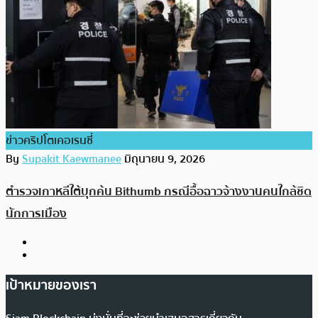
ข่าวคริปโตเคอเรนซี่
By
Supakit Kaewmanee
มิถุนายน 9, 2026
ตำรวจเกาหลีใต้บุกค้น Bithumb กรณีอื้อฉาวจ้างงานคนใกล้ชิด
นักการเมือง
เป้าหมายของเรา