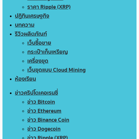
ราคา Ripple (XRP)
ปฏิทินเศรษฐกิจ
บทความ
รีวิวผลิตภัณฑ์
เว็บซื้อขาย
กระเป๋าเก็บเหรียญ
เครื่องขุด
เว็บขุดแบบ Cloud Mining
ห้องเรียน
ข่าวคริปโตเคอเรนซี่
ข่าว Bitcoin
ข่าว Ethereum
ข่าว Binance Coin
ข่าว Dogecoin
ข่าว Ripple (XRP)