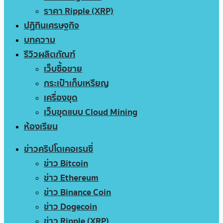
ราคา Ripple (XRP)
ปฏิทินเศรษฐกิจ
บทความ
รีวิวผลิตภัณฑ์
เว็บซื้อขาย
กระเป๋าเก็บเหรียญ
เครื่องขุด
เว็บขุดแบบ Cloud Mining
ห้องเรียน
ข่าวคริปโตเคอเรนซี่
ข่าว Bitcoin
ข่าว Ethereum
ข่าว Binance Coin
ข่าว Dogecoin
ข่าว Ripple (XRP)