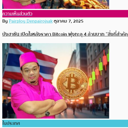
ความเห็นส่วนตัว
By
Pairploy Denpairojsak
ตุลาคม 7, 2025
บังฮาซัน เปิดใจหลังราคา Bitcoin พุ่งทะลุ 4 ล้านบาท “สิ่งที่สำ
ในประเทศ