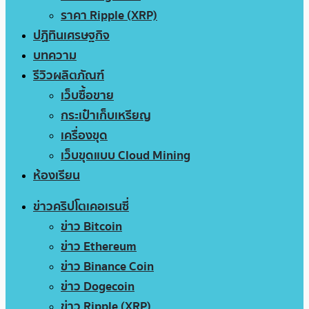
ราคา Ripple (XRP)
ปฏิทินเศรษฐกิจ
บทความ
รีวิวผลิตภัณฑ์
เว็บซื้อขาย
กระเป๋าเก็บเหรียญ
เครื่องขุด
เว็บขุดแบบ Cloud Mining
ห้องเรียน
ข่าวคริปโตเคอเรนซี่
ข่าว Bitcoin
ข่าว Ethereum
ข่าว Binance Coin
ข่าว Dogecoin
ข่าว Ripple (XRP)