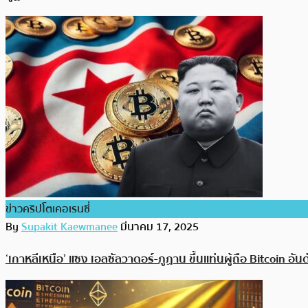
ข่าวคริปโตเคอเรนซี่
By
Supakit Kaewmanee
มีนาคม 17, 2025
‘เกาหลีเหนือ’ แซง เอลซัลวาดอร์-ภูฏาน ขึ้นแท่นผู้ถือ Bitcoin อั