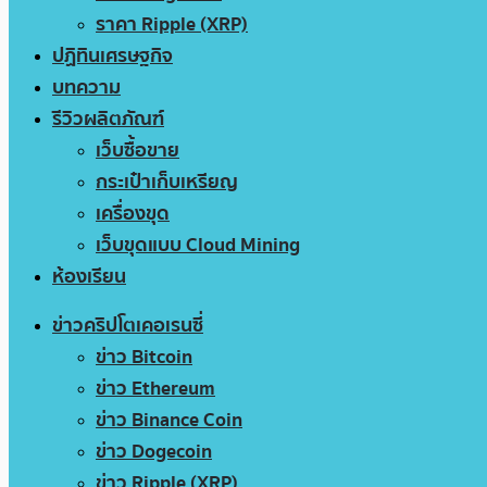
ราคา Ripple (XRP)
ปฏิทินเศรษฐกิจ
บทความ
รีวิวผลิตภัณฑ์
เว็บซื้อขาย
กระเป๋าเก็บเหรียญ
เครื่องขุด
เว็บขุดแบบ Cloud Mining
ห้องเรียน
ข่าวคริปโตเคอเรนซี่
ข่าว Bitcoin
ข่าว Ethereum
ข่าว Binance Coin
ข่าว Dogecoin
ข่าว Ripple (XRP)