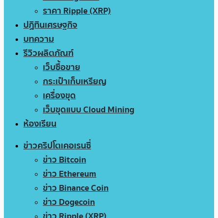
ราคา Ripple (XRP)
ปฏิทินเศรษฐกิจ
บทความ
รีวิวผลิตภัณฑ์
เว็บซื้อขาย
กระเป๋าเก็บเหรียญ
เครื่องขุด
เว็บขุดแบบ Cloud Mining
ห้องเรียน
ข่าวคริปโตเคอเรนซี่
ข่าว Bitcoin
ข่าว Ethereum
ข่าว Binance Coin
ข่าว Dogecoin
ข่าว Ripple (XRP)