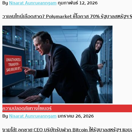
By
Nisarat Aunrueanngam
กุมภาพันธ์ 12, 2026
วาเลนไทน์เลือดสาด? Polymarket ชี้โอกาส 70% รัฐบาลสหรัฐฯ
ความปลอดภัยทางไซเบอร์
By
Nisarat Aunrueanngam
มกราคม 26, 2026
งามไส้! ลูกชาย CEO บริษัทรับฝาก Bitcoin ให้รัฐบาลสหรัฐฯ แอ