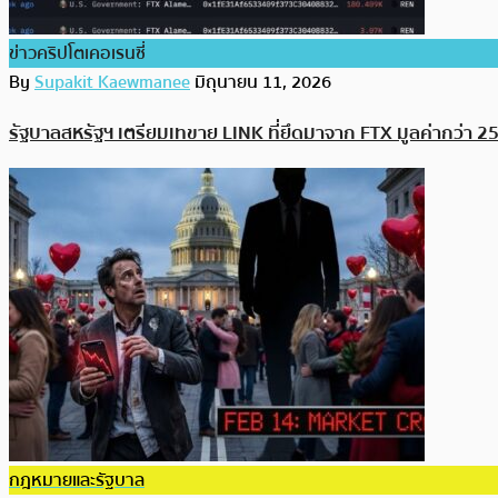
ข่าวคริปโตเคอเรนซี่
By
Supakit Kaewmanee
มิถุนายน 11, 2026
รัฐบาลสหรัฐฯ เตรียมเทขาย LINK ที่ยึดมาจาก FTX มูลค่ากว่า 2
กฎหมายและรัฐบาล