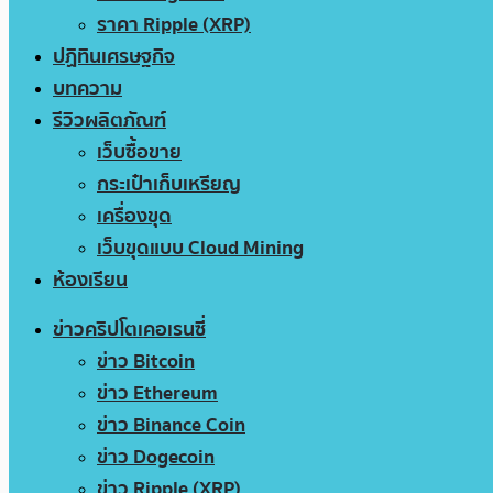
ราคา Ripple (XRP)
ปฏิทินเศรษฐกิจ
บทความ
รีวิวผลิตภัณฑ์
เว็บซื้อขาย
กระเป๋าเก็บเหรียญ
เครื่องขุด
เว็บขุดแบบ Cloud Mining
ห้องเรียน
ข่าวคริปโตเคอเรนซี่
ข่าว Bitcoin
ข่าว Ethereum
ข่าว Binance Coin
ข่าว Dogecoin
ข่าว Ripple (XRP)