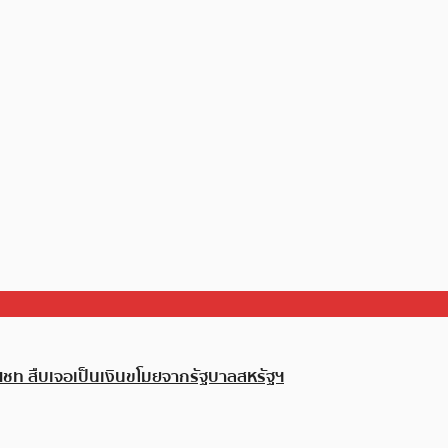
ชท สืบเจอเป็นเงินขโมยจากรัฐบาลสหรัฐฯ