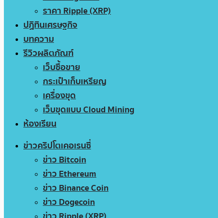
ราคา Ripple (XRP)
ปฏิทินเศรษฐกิจ
บทความ
รีวิวผลิตภัณฑ์
เว็บซื้อขาย
กระเป๋าเก็บเหรียญ
เครื่องขุด
เว็บขุดแบบ Cloud Mining
ห้องเรียน
ข่าวคริปโตเคอเรนซี่
ข่าว Bitcoin
ข่าว Ethereum
ข่าว Binance Coin
ข่าว Dogecoin
ข่าว Ripple (XRP)