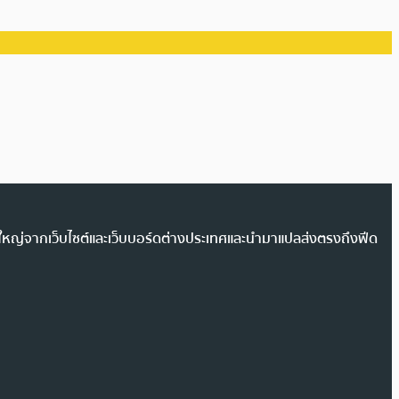
วนใหญ่จากเว็บไซต์และเว็บบอร์ดต่างประเทศและนำมาแปลส่งตรงถึงฟีด