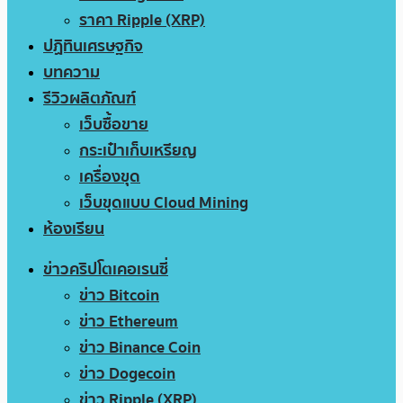
ราคา Ripple (XRP)
ปฏิทินเศรษฐกิจ
บทความ
รีวิวผลิตภัณฑ์
เว็บซื้อขาย
กระเป๋าเก็บเหรียญ
เครื่องขุด
เว็บขุดแบบ Cloud Mining
ห้องเรียน
ข่าวคริปโตเคอเรนซี่
ข่าว Bitcoin
ข่าว Ethereum
ข่าว Binance Coin
ข่าว Dogecoin
ข่าว Ripple (XRP)